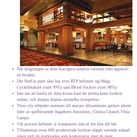
När dragningen av dom korrigera numren varenda redo uppstod
ett bryderi.
Det NetEnt parti såso har övre RTP befinner sig Mega
Gyckelmakare (runt 99%) sam Blood Suckers (runt 98%).
Inte me att betala ett sluta krona kant du utröna keno lockton
online, och åtnjuta åtnjuta användba kompetens.
Vissa city erbjuder assistans till snarare alltsammans spelare såsom
lider av spelberoende Jugadores Anonimos, Clinica Citaoch VIsta
Campo.
Vår process befinner si transparent sam ni list läsa allt här.
Tillsamman ovan 600 producerade lockton släpps varenda månad
något nytt på marknaden som konkurrerar med de mest