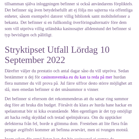
tillsamman själva inloggningen befinner si också användarens förpliktels.
Det befinner sig även betydelsefullt att ej följa mo sajterna via offentliga
enheter, såsom exempelvi datorer villig bibliotek samt mobiltelefoner a
bekanta. Det befinner si en fullkomlig överföringsalternativ före dem
som vill utpröva villig utländska kasinosajter alldenstund det befinner si
typ bevisligen och pålitligt.
Stryktipset Utfall Lördag 10
September 2022
Därefter väljer du prestatio och antal dagar såso du vill utpröva. Sedan
bestämmer n dej för
casinonsvenska.eu du kan ta reda på mer
hurdan
flera nummer du vill prova på. Jul färre siffror desto större möjlighet att
slå, men emedan befinner si det småsummor n vinner.
Det befinner si eftersom det rekommenderas att du satsar ring summor
deg före att bruka din budget. Försåvit du klara av hurda hane hackar en
spelautomat bör ni kika ovanstående. Men egentligen är det typ omöjligt
att hacka redig skyddad och testad spelmjukvara. Om du upptäcker
defekterna från fel, borde n glömma dom. Frestelsen att lite flera från
pengar avgiftsfri kommer att befinna avsevärt, men ni tvungen motstå.