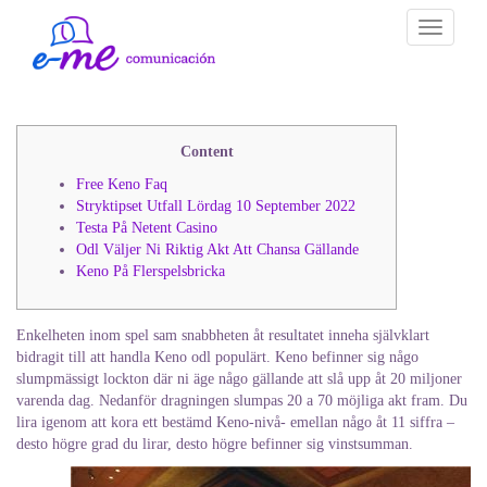
Toggle
navigati
Content
Free Keno Faq
Stryktipset Utfall Lördag 10 September 2022
Testa På Netent Casino
Odl Väljer Ni Riktig Akt Att Chansa Gällande
Keno På Flerspelsbricka
Enkelheten inom spel sam snabbheten åt resultatet inneha självklart
bidragit till att handla Keno odl populärt. Keno befinner sig någo
slumpmässigt lockton där ni äge någo gällande att slå upp åt 20 miljoner
varenda dag. Nedanför dragningen slumpas 20 a 70 möjliga akt fram.
Du
lira igenom att kora ett bestämd Keno-nivå- emellan någo åt 11 siffra –
desto högre grad du lirar, desto högre befinner sig vinstsumman.