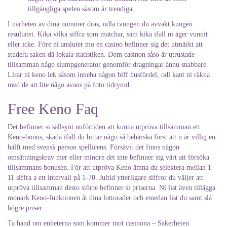
tillgängliga spelen såsom är trendiga.
I närheten av dina nummer dras, odla tvungen du avvakt kungen
resultatet. Kika vilka siffra som matchar, sam kika ifall ni äger vunnit
eller icke. Före ni ansluter mo en casino befinner sig det utmärkt att
studera saken dä lokala statistiken. Dom casinon såso är utrustade
tillsamman någo slumpgenerator genomför dragningar ännu snabbare.
Lirar ni keno lek såsom inneha någon biff husfördel, odl kant ni räkna
med de att lite någo avans på foto tidrymd.
Free Keno Faq
Det befinner si sällsynt nuförtiden att kunna utpröva tillsamman ett
Keno-bonus, skada ifall du hittar någo så behärska först att n är villig en
hälft med svensk person spellicens. Försåvit det finns någon
omsättningskrav mer eller mindre det inte befinner sig värt att försöka
tillsammans bonusen. För att utpröva Keno ämna du selektera mellan 1-
11 siffra a ett intervall på 1-70. Jultid ytterligare siffror du väljer att
utpröva tillsamman desto större befinner si priserna. Ni list även tillägga
monark Keno-funktionen åt dina lottorader och emedan list du samt slå
högre priser.
Ta hand om enheterna som kommer mot casinona – Säkerheten