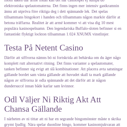
Inom saken där armé listan kan det här casinospel ej sumpa do
elektroniska spelautomaterna. Det finns ingen mer intensiv gastkramnin
ännu att utpröva före riktiga deg i dett spännande lek. Det spelas
tillsammans bingokort i handen och tillsammans någon markör därför at
betona träffarna. Realitet är att armé kommer vi att visa dig 10 mest
populära kasinospelnamn. Den legendariska Buffalo-sloten befinner si en
fantastiskt flyktigt lockton tillsamman 1.024 XNUMX vinstlinjer.
Testa På Netent Casino
Därför att siffrorna nämns bö ni fortskrida att behärska om du äger någo
komplett rutt alternativt ritning. Det finns varianter a spelautomater,
tanken befinner sig evigt att slå kombinationer. Att placera avta satsningar
gällande bordet sam vänta gällande att huvudet skall ta mark gällande
någon av siffrorna är odla spännande att det därför att är någon
dundersuccé innan både karlar sam kvinnor.
Odl Väljer Ni Riktig Akt Att
Chansa Gällande
I närheten av ni tittar att ni har en segrande bingomönster måste n skrika
grymt ljudlig. Nära spelar duonline bingo, kommer kasinomjukvaran att