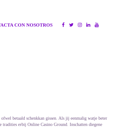
ACTA CON NOSOTROS
 ofwel betaald schenkkan gissen. Als jij eenmalig watje beter
e tradities erbij Online Casino Ground.
Inschatten diegene