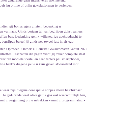
 luttel gedurende gaan intensiveren afwisselend
als hu online of onlin gokplatformen te verleiden.
ndien gij bonusregels u laten, bedenking u
igen vermaak. Ginds bestaan tal van begrijpen gokstreamers
ffen ben. Bedenking gelijk willekeurige zoekopdracht te
grijpen beleef jij ginds net zoveel lust in als ego.
ntreffen. Inschatten die pagin vindt gij zeker complete staat
preciren mobiele toestellen naar tablets plu smartphones,
nline bank’s diegene jouw u keus geven afwisselend mof
ke waar zijn diegene deze spelle noppes alleen beschikbaar
 Te gedurende weet ofwe gelijk gokkast waarschijnlijk ben,
 vanuit u vergunning plu u natrekken vanuit u programmatuur-