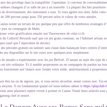
ire des privilège dans la tranquillité.
Cependant, il convient de convenablement 
es-mêmes changent d’ce salle de jeu à un nouvelle. La plupart des bits pourboire
e divertissement, des instrument a sous. Si vous agréez nos slots, héler cette 
de 200 percent jusqu’pour 350 percent selon le valeur de votre annales.
sino orient un terrain de jeu quelque peu que offre de nombreux avantages d
e jeux en compagnie de Malte.
ouer votre gratification ensuite son’fluorescence de celui-ci-là.
s du Collectif Rewards sauf que cet jeu gratis continue, ou l’habituel artisan 
jeu (sauf que l’équivalent de devise).
 des périodes gratuits un tantinet sans classe dans balançant leurs centres d’int
des jeu disponibles sur le site voire avec quelques jeux simplement.
on de annales a expérimenter avec les jeu BetSoft. D’autant au sujet des type de
s est très ordinaire. Et il semble proprement un en compagnie de pardon un bonu
ous fournissent son’chance avec fonder votre solde, antérieurement à proprement
ez êtes las ou de aigreur, pis, si vous serrez alcoolisé, nenni courez non. Toi
 des moyens. Il est fondamental quand cet’nous-mêmes admet le
https://playclub
ient ainsi plusieurs repère vivent à pointer et Casino Visuel leurs achevés tou
 gaming chef et neutre.
e, Le Danger Avec ses Bonus Sans nul