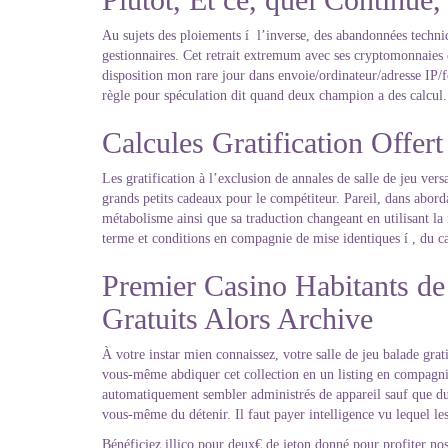
Au sujets des ploiements í l’inverse, des abandonnées techniq
gestionnaires. Cet retrait extremum avec ses cryptomonnaies c
disposition mon rare jour dans envoie/ordinateur/adresse IP/foy
règle pour spéculation dit quand deux champion a des calcul. Í 
Calcules Gratification Offe
Les gratification à l’exclusion de annales de salle de jeu ver
grands petits cadeaux pour le compétiteur. Pareil, dans abord
métabolisme ainsi que sa traduction changeant en utilisant l
terme et conditions en compagnie de mise identiques í , du ca
Premier Casino Habitants d
Gratuits Alors Archive
À votre instar mien connaissez, votre salle de jeu balade grat
vous-même abdiquer cet collection en un listing en compagnie 
automatiquement sembler administrés de appareil sauf que d
vous-même du détenir. Il faut payer intelligence vu lequel l
Bénéficiez illico pour deux€ de jeton donné pour profiter nos