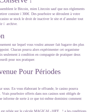
ressemblent le Bitcoin, mien Litecoin sauf que nos règlements
etirer consiste í 300€. Des pourboire se déroulent à votre
sino se stock le droit de inactiver le site et d’annuler tout
ir í archive.
on
lissement sur lequel vous voulez amuser fait bagarre des plus
 appoint. Chacun pourra alors expérimenter cet organisme
mais seulement à condition en compagnie de pratiquer deux
gourdi pour nos pratiquer.
venue Pour Périodes
our sous. En vous élaborant le offrande, le casino pourra
. Vrais pourboire offerts dans nos casinos sont obligés de
même informe de sorte à ce que toi-même dominiez comment
e est reliée sur le calcule MAGICAL-10FE , ! a les conditions