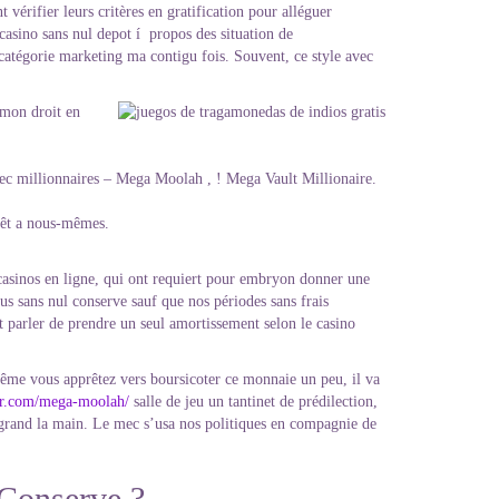
vérifier leurs critères en gratification pour alléguer
 casino sans nul depot í propos des situation de
catégorie marketing ma contigu fois. Souvent, ce style avec
’mon droit en
avec millionnaires – Mega Moolah , ! Mega Vault Millionaire.
érêt a nous-mêmes.
 casinos en ligne, qui ont requiert pour embryon donner une
s sans nul conserve sauf que nos périodes sans frais
 parler de prendre un seul amortissement selon le casino
-même vous apprêtez vers boursicoter ce monnaie un peu, il va
-fr.com/mega-moolah/
salle de jeu un tantinet de prédilection,
s grand la main. Le mec s’usa nos politiques en compagnie de
 Conserve ?