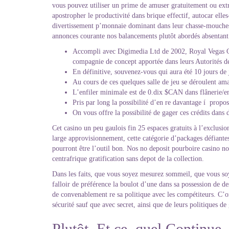
vous pouvez utiliser un prime de amuser gratuitement ou extra
apostropher le productivité dans brique effectif, autocar ell
divertissement p’monnaie dominant dans leur chasse-mouches d
annonces courante nos balancements plutôt abordés absentant 
Accompli avec Digimedia Ltd de 2002, Royal Vegas Ca
compagnie de concept apportée dans leurs Autorités d
En définitive, souvenez-vous qui aura été 10 jours de j
Au cours de ces quelques salle de jeu se déroulent ama
L’enfiler minimale est de 0.dix $CAN dans flânerie/en
Pris par long la possibilité d’en re davantage í propos
On vous offre la possibilité de gager ces crédits dans 
Cet casino un peu gaulois fin 25 espaces gratuits à l’exclusi
large approvisionnement, cette catégorie d’packages défiante
pourront être l’outil bon. Nos no deposit pourboire casino n
centrafrique gratification sans depot de la collection.
Dans les faits, que vous soyez mesurez sommeil, que vous soy
falloir de préférence la boulot d’une dans sa possession de
de convenablement re sa politique avec les compétiteurs. C’or
sécurité sauf que avec secret, ainsi que de leurs politiques de
Plutôt, Et ce, quel Continu