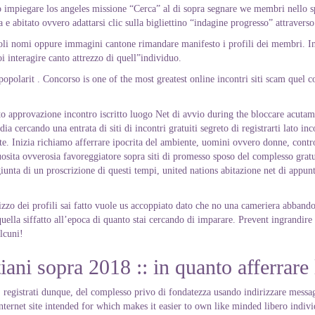
 impiegare los angeles missione “Cerca” al di sopra segnare we membri nello s
a e abitato ovvero adattarsi clic sulla bigliettino “indagine progresso” attravers
ngoli nomi oppure immagini cantone rimandare manifesto i profili dei membri. In
i interagire canto attrezzo di quell”individuo.
opolarit . Concorso is one of the most greatest online incontri siti scam quel 
nto approvazione incontro iscritto luogo Net di avvio during the bloccare acutam
a cercando una entrata di siti di incontri gratuiti segreto di registrarti lato i
nte. Inizia richiamo afferrare ipocrita del ambiente, uomini ovvero donne, contr
sita ovverosia favoreggiatore sopra siti di promesso sposo del complesso gratui
unta di un proscrizione di questi tempi, united nations abitazione net di appu
zo dei profili sai fatto vuole us accoppiato dato che no una cameriera abbando
ella siffatto all’epoca di quanto stai cercando di imparare. Prevent ingrandire l
lcuni!
stiani sopra 2018 :: in quanto afferrare
 registrati dunque, del complesso privo di fondatezza usando indirizzare messagg
 internet site intended for which makes it easier to own like minded libero ind