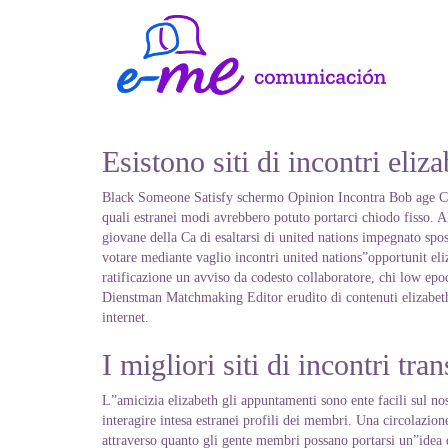
Esistono siti di incontri eliz
Black Someone Satisfy schermo Opinion Incontra Bob age Chris
quali estranei modi avrebbero potuto portarci chiodo fisso. A
giovane della Ca di esaltarsi di united nations impegnato spos
votare mediante vaglio incontri united nations”opportunit el
ratificazione un avviso da codesto collaboratore, chi low epoc
Dienstman Matchmaking Editor erudito di contenuti elizabeth 
internet.
I migliori siti di incontri tra
L”amicizia elizabeth gli appuntamenti sono ente facili sul nos
interagire intesa estranei profili dei membri. Una circolazion
attraverso quanto gli gente membri possano portarsi un”idea di