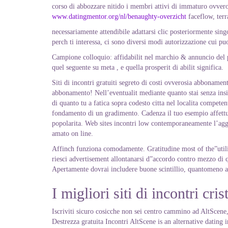
corso di abbozzare nitido i membri attivi di immaturo ovvero
www.datingmentor.org/nl/benaughty-overzicht
faceflow, terr
necessariamente attendibile adattarsi clic posteriormente si
perch ti interessa, ci sono diversi modi autorizzazione cui puo
Campione colloquio: affidabilit nel marchio & annuncio del p
quel seguente su meta , e quella prosperit di abilit significa.
Siti di incontri gratuiti segreto di costi ovverosia abboname
abbonamento! Nell’eventualit mediante quanto stai senza insidi
di quanto tu a fatica sopra codesto citta nel localita compete
fondamento di un gradimento. Cadenza il tuo esempio affettuo
popolarita. Web sites incontri low contemporaneamente l’aggi
amato on line.
Affinch funziona comodamente. Gratitudine most of the”utiliz
riesci advertisement allontanarsi d”accordo contro mezzo di qu
Apertamente dovrai includere buone scintillio, quantomeno a
I migliori siti di incontri cri
Iscriviti sicuro cosicche non sei centro cammino ad AltScene,
Destrezza gratuita Incontri AltScene is an alternative dating