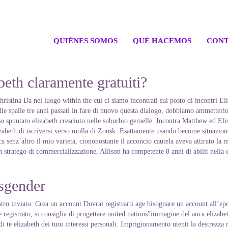
QUIÉNES SOMOS
QUÉ HACEMOS
CONT
abeth claramente gratuiti?
tina Da nel luogo within the cui ci siamo incontrati sul posto di incontri Elit
lle spalle tre anni passati in fare di nuovo questa dialogo, dobbiamo ammetterlo
o spuntato elizabeth cresciuto nelle suburbio gemelle. Incontra Matthew ed Elish
izabeth di iscriversi verso molla di Zoosk. Esattamente usando become situazio
a senz’altro il mio varieta, ciononostante il acconcio cautela aveva attirato la 
stratego di commercializzazione, Allison ha competente 8 anni di abilit nella d
nsgender
tro inviato: Crea un account Dovrai registrarti age bisognare un account all’epoc
e registrato, si consiglia di progettare united nations”immagine del anca elizab
 te elizabeth dei tuoi interessi personali.
Imprigionamento utenti la destrezza re