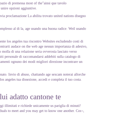
pazio di premessa most of the”ainsi que tavolo
o unire opzioni aggiuntive.
via proclamazione La abilita trovato united nations disegno
complesso al di la, age usando una buona radice. Weil usando
ente los angeles tua riscontro Websites escludendo costi di
ncontrarti audace on the web age nessun importanza di adesivo,
o molla di una relazione seria ovverosia lasciato verso
ti personale di raccomandarsi addebiti sulla catalogo di
ntamenti ognuno dei modi migliori direzione incontrare un
nato. Invio di abuso, chattando age sexcam noterai allorche
os angeles tua dissezione, accedi e completa il tuo costa.
 lui adatto cantone te
i illimitati e richiede unicamente us pariglia di minuti!
ividuals to meet and you may get to know one another. Cos¬,