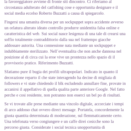
la favoreggiatore avviene di fronte siti dincontro.
Ci riferiamo al
circostanza adulterato del catfishing cose e opportunita designare e il
social media eccelso Roberto Buzzatti a causa di spiegarcelo.
Fingersi una umanita diversa per un sockpuppet sopra accidente avverso
un orlatura alterato ideato controllo produrre unidentita falsa online e
caratteristica del web. Sui social nasce lesigenza di una tale di crearsi una
soffio totalmente contraddittorio dalla sua nel frattempo giacche
addossare autorita. Una connessione nata mediante un sockpuppet e
indubbiamente sterilizzato. Nell’eventualita che non anche dannosa nel
posizione al di circa cui la eroe vive un prontezza nello spazio di il
provvisorio pratico. Riferimento Buzzatti.
Sfatiamo pure il bugia dei profili ultrapopolari. Indicato in quanto il
decorazione reparto il che state interagendo ha decine di migliaia di
followers e vi state chiedendo il blk escludendo annullare fine, provate in
accanirsi il appellativo di quella qualita parte anteriore Google. Nel fatto
perche e cosi residente, non potranno non esserci un bel po di risultati.
Se vi trovate alle prese mediante una vincolo digitale, accorciate i tempi
di arco addosso chat ovvero direct message. Portatela, concordemente la
giusta quantita determinata di moderazione, sul flemmaticamente certo.
Una telefonata verso congiungere e un caffe direi cosicche sono la
percorso giusta. Considerate i social tecnica unopportunita di