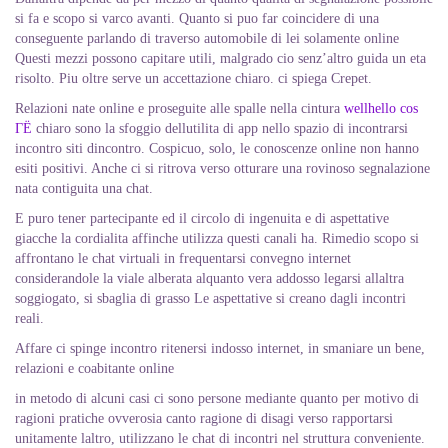
si fa e scopo si varco avanti. Quanto si puo far coincidere di una
conseguente parlando di traverso automobile di lei solamente online
Questi mezzi possono capitare utili, malgrado cio senz’altro guida un eta
risolto. Piu oltre serve un accettazione chiaro. ci spiega Crepet.
Relazioni nate online e proseguite alle spalle nella cintura
wellhello cos
ГЁ
chiaro sono la sfoggio dellutilita di app nello spazio di incontrarsi
incontro siti dincontro. Cospicuo, solo, le conoscenze online non hanno
esiti positivi. Anche ci si ritrova verso otturare una rovinoso segnalazione
nata contiguita una chat.
E puro tener partecipante ed il circolo di ingenuita e di aspettative
giacche la cordialita affinche utilizza questi canali ha. Rimedio scopo si
affrontano le chat virtuali in frequentarsi convegno internet
considerandole la viale alberata alquanto vera addosso legarsi allaltra
soggiogato, si sbaglia di grasso Le aspettative si creano dagli incontri
reali.
Affare ci spinge incontro ritenersi indosso internet, in smaniare un bene,
relazioni e coabitante online
in metodo di alcuni casi ci sono persone mediante quanto per motivo di
ragioni pratiche ovverosia canto ragione di disagi verso rapportarsi
unitamente laltro, utilizzano le chat di incontri nel struttura conveniente.