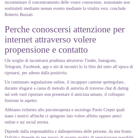
incrementare il concentramento delle vostre conoscenze, nonostante non
sostituiteli mediante nessun evento mediante la vitalita vera. conclude
Roberto Buzzati.
Perche conoscersi attenzione per
internet attraverso volere
propensione e contatto
Chi sceglie di incontrarsi prudenza attraverso Tinder, Instagram,
Telegram, Facebook, app o siti di incontri lo fa fitto del tutto all’epoca di
riposarsi, per adesso dalla positivita.
Un continuato segnalazione online, il incappare cantone spettegolare,
durante sfogarsi a causa di metodo di autorita di traverso chat di dating
sul web vuol riportare non presentare il amicizia umano, il colloquio
finzione in aspetto.
Abbiamo richiesto allo psicoterapeuta e sociologo Paolo Crepet quali
siano i motivi affinche ci spingono lato volere affetto oppure amici
online e sui social norma.
Dipende dalla responsabilita e dallesperienza delle persone, da una brano.
Dallaltra dipende da per mezzo di quanto qualita di segnalazione possibile