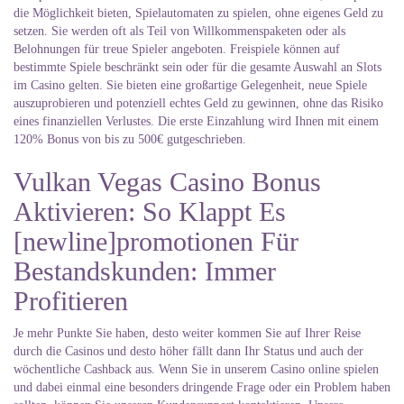
die Möglichkeit bieten, Spielautomaten zu spielen, ohne eigenes Geld zu
setzen. Sie werden oft als Teil von Willkommenspaketen oder als
Belohnungen für treue Spieler angeboten. Freispiele können auf
bestimmte Spiele beschränkt sein oder für die gesamte Auswahl an Slots
im Casino gelten. Sie bieten eine großartige Gelegenheit, neue Spiele
auszuprobieren und potenziell echtes Geld zu gewinnen, ohne das Risiko
eines finanziellen Verlustes. Die erste Einzahlung wird Ihnen mit einem
120% Bonus von bis zu 500€ gutgeschrieben.
Vulkan Vegas Casino Bonus
Aktivieren: So Klappt Es
[newline]promotionen Für
Bestandskunden: Immer
Profitieren
Je mehr Punkte Sie haben, desto weiter kommen Sie auf Ihrer Reise
durch die Casinos und desto höher fällt dann Ihr Status und auch der
wöchentliche Cashback aus. Wenn Sie in unserem Casino online spielen
und dabei einmal eine besonders dringende Frage oder ein Problem haben