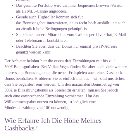
Das gesamte Portfolio wird dir inner bequemen Browser-Version
als HTML5-Casino angeboten.
Gerade auch Highroller könnten sich für
das Bonusangebot interessieren, da es recht hoch ausfällt und auch
an ziemlich hohe Bedingungen geknüpft ist.
Sie können unsere Mitarbeiter vom Casinos per Live Chat, E-Mail
oder Telefonanruf kontaktieren.
Beachten Sie aber, dass der Bonus nur einmal pro IP-Adresse
genutzt werden kann.
Der Anbieter belohnt hier die ersten drei Einzahlungen mit bis zu 1 .
500€ Bonusguthaben. Bei VulkanVegas finden Sie aber noch viele weitere
interessante Bonusangebote, die neben Freispielen auch einen Cashback
Bonus beinhalten. Probieren Sie es einfach mal aus – wir sind uns sicher,
dass Sie begeistert sein werden. Um den maximalen Bonusbetrag von
500€ je Einzahlungsbonus als Spieler zu erhalten, müssen Sie jedoch
auch eine entsprechende Einzahlung vornehmen. Um das
Willkommenspaket nutzen zu können, ist lediglich eine
Mindesteinzahlung von 10€ notwendig.
Wie Erfahre Ich Die Höhe Meines
Cashbacks?