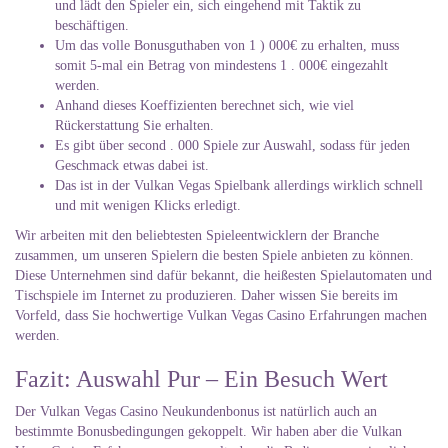
und lädt den Spieler ein, sich eingehend mit Taktik zu
beschäftigen.
Um das volle Bonusguthaben von 1 ) 000€ zu erhalten, muss
somit 5-mal ein Betrag von mindestens 1 . 000€ eingezahlt
werden.
Anhand dieses Koeffizienten berechnet sich, wie viel
Rückerstattung Sie erhalten.
Es gibt über second . 000 Spiele zur Auswahl, sodass für jeden
Geschmack etwas dabei ist.
Das ist in der Vulkan Vegas Spielbank allerdings wirklich schnell
und mit wenigen Klicks erledigt.
Wir arbeiten mit den beliebtesten Spieleentwicklern der Branche
zusammen, um unseren Spielern die besten Spiele anbieten zu können.
Diese Unternehmen sind dafür bekannt, die heißesten Spielautomaten und
Tischspiele im Internet zu produzieren. Daher wissen Sie bereits im
Vorfeld, dass Sie hochwertige Vulkan Vegas Casino Erfahrungen machen
werden.
Fazit: Auswahl Pur – Ein Besuch Wert
Der Vulkan Vegas Casino Neukundenbonus ist natürlich auch an
bestimmte Bonusbedingungen gekoppelt. Wir haben aber die Vulkan