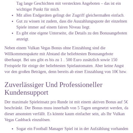
Tag lange Geschichten mit versteckten Angeboten – das ist ein
wichtiger Punkt für mich.
Mit allen Endgeräten gelingt der Zugriff gleichermaßen einfach.
Gut zu wissen ist zudem, dass die Auszahlungsquote der einzelnen
Spiele immer auf einem fairen Niveau liegt.
Es gibt eine eigene Unterseite, die Details zu den Bonusangeboten
anzeigt.
Neben einem Vulkan Vegas Bonus ohne Einzahlung sind die
Willkommenspakete mit Abstand die beliebtesten Bonusangebote
überhaupt. Bei uns gibt es bis zu 1 . 500 Euro zusätzlich sowie 150
Freispiele für einige der beliebtesten Spielautomaten. Aber keine Angst
vor den großen Beträgen, denn bereits ab einer Einzahlung von 10€ bzw.
Zuverlässiger Und Professioneller
Kundensupport
Der maximale Spieleinsatz pro Runde ist mit einem aktiven Bonus auf 5€
beschränkt. Der Bonus muss innerhalb von 5 Tagen umgesetzt werden, da
dieser ansonsten verfällt. Es könnte kaum einfacher sein, als Ihr Vulkan
Vegas Cashback einzulösen.
Sogar ein Football Manager Spiel ist in der Aufzählung vorhanden