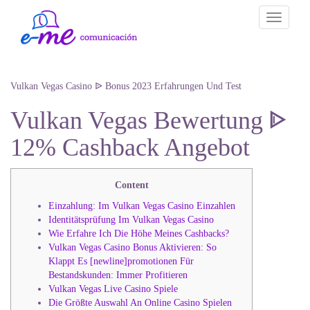
Toggle
navigati
Vulkan Vegas Casino ᐉ Bonus 2023 Erfahrungen Und Test
Vulkan Vegas Bewertung ᐈ
12% Cashback Angebot
Content
Einzahlung: Im Vulkan Vegas Casino Einzahlen
Identitätsprüfung Im Vulkan Vegas Casino
Wie Erfahre Ich Die Höhe Meines Cashbacks?
Vulkan Vegas Casino Bonus Aktivieren: So
Klappt Es [newline]promotionen Für
Bestandskunden: Immer Profitieren
Vulkan Vegas Live Casino Spiele
Die Größte Auswahl An Online Casino Spielen