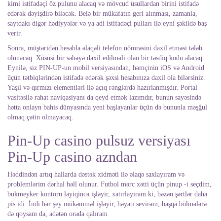
kimi istifadəçi öz pulunu alacaq və mövcud üsullardan birini istifadə
edərək dəyişdirə biləcək. Belə bir mükafatın geri alınması, zamanla,
saytdakı digər hədiyyələr və ya adi istifadəçi pulları ilə eyni şəkildə baş
verir.
Sonra, müştəridən hesabla əlaqəli telefon nömrəsini daxil etməsi tələb
olunacaq. Xüsusi bir sahəyə daxil edilməli olan bir təsdiq kodu alacaq.
Eynilə, siz PIN-UP-un mobil versiyasından, həmçinin iOS və Android
üçün tətbiqlərindən istifadə edərək şəxsi hesabınıza daxil ola bilərsiniz.
Yaşıl və qırmızı elementləri ilə açıq rənglərdə hazırlanmışdır. Portal
vasitəsilə rahat naviqasiyanı da qeyd etmək lazımdır, bunun sayəsində
hətta onlayn bahis dünyasında yeni başlayanlar üçün də bununla məşğul
olmaq çətin olmayacaq.
Pin-Up casino pulsuz versiyası
Pin-Up casino azndan
Həddindən artıq hallarda dəstək xidməti ilə əlaqə saxlayıram və
problemlərim dərhal həll olunur. Futbol mərc xətti üçün pinup -i seçdim,
bukmeyker kontoru layiqincə işləyir, xatırlayıram ki, bəzən şərtlər daha
pis idi. İndi hər şey mükəmməl işləyir, həyatı sevirəm, başqa bölmələrə
də qoysam da, adətən orada qalıram