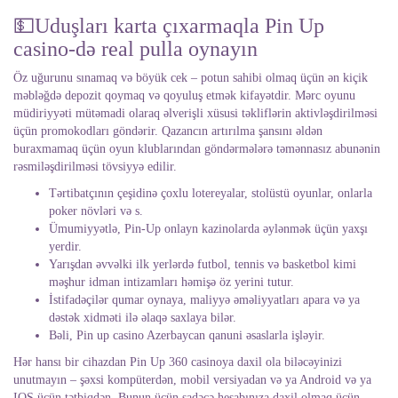
💵Uduşları karta çıxarmaqla Pin Up
casino-də real pulla oynayın
Öz uğurunu sınamaq və böyük cek – potun sahibi olmaq üçün ən kiçik
məbləğdə depozit qoymaq və qoyuluş etmək kifayətdir. Mərc oyunu
müdiriyyəti mütəmadi olaraq əlverişli xüsusi təkliflərin aktivləşdirilməsi
üçün promokodları göndərir. Qazancın artırılma şansını əldən
buraxmamaq üçün oyun klublarından göndərmələrə təmənnasız abunənin
rəsmiləşdirilməsi tövsiyyə edilir.
Tərtibatçının çeşidinə çoxlu lotereyalar, stolüstü oyunlar, onlarla
poker növləri və s.
Ümumiyyətlə, Pin-Up onlayn kazinolarda əylənmək üçün yaxşı
yerdir.
Yarışdan əvvəlki ilk yerlərdə futbol, tennis və basketbol kimi
məşhur idman intizamları həmişə öz yerini tutur.
İstifadəçilər qumar oynaya, maliyyə əməliyyatları apara və ya
dəstək xidməti ilə əlaqə saxlaya bilər.
Bəli, Pin up casino Azerbaycan qanuni əsaslarla işləyir.
Hər hansı bir cihazdan Pin Up 360 casinoya daxil ola biləcəyinizi
unutmayın – şəxsi kompüterdən, mobil versiyadan və ya Android və ya
IOS üçün tətbiqdən. Bunun üçün sadəcə hesabınıza daxil olmaq üçün