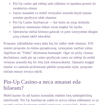
Pin-Up casino apk tətbiqi sadə yükləmə və işəsalma prosesi ilə
xarakterizə olunur.
Saytın masaüstü və mobil versiyaları arasında keçid zamanı
yenidən qeydiyyat tələb olunmur.
Pin Up Casino Azerbaycan — hər kəsin ən yaxşı slotlarda
şanslarını sınamasına imkan verən məşhur bir layihə.
Operatorlar dərhal köməyə gələcək və çətin vəziyyətdən düzgün
çıxış yolunu təklif edəcəklər.
Proqramı yüklədikdən sonra daha heç bir tədbir tələb olunmur. IOS
sistemi proqramı öz-özünə quraşdıracaq, oyunçunun vəzifəsi yalnız
AppStore-da “Yüklə” düyməsinə basmaqdır. Əgər siz picky oyunçu
deyilsinizsə, onda pin up casino qeydiyyatı sonra siz tətbiqi ilə mobil
versiyası arasında heç bir fərq fark etməyəcəksiniz. Qumarla məşğul
olanlar və casinoda professional şəkildə oynayanlar üçün, proqramı
istifadə etməyi tövsiyə edirik.
Pin-Up Casino-a necə əmanət edə
bilərəm?
Mobil kazino ilə adi kazino arasındakı mühüm fərq sadələşdirilmiş
interfeysdir. Pin Up Azerbaycan yukle-ni ayrıca cihaza yükləsəniz və ya
qacetdə onlayn kazinonun mobil versiyasını açsanız belə, bütün oyun