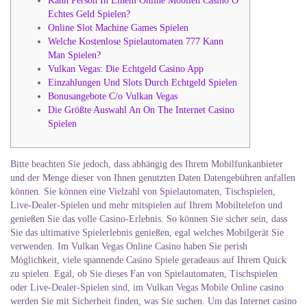
Kann Person In Einem Online Mobilen Casino O
Echtes Geld Spielen?
Online Slot Machine Games Spielen
Welche Kostenlose Spielautomaten 777 Kann
Man Spielen?
Vulkan Vegas: Die Echtgeld Casino App
Einzahlungen Und Slots Durch Echtgeld Spielen
Bonusangebote C/o Vulkan Vegas
Die Größte Auswahl An On The Internet Casino
Spielen
Bitte beachten Sie jedoch, dass abhängig des Ihrem Mobilfunkanbieter
und der Menge dieser von Ihnen genutzten Daten Datengebühren anfallen
können. Sie können eine Vielzahl von Spielautomaten, Tischspielen,
Live-Dealer-Spielen und mehr mitspielen auf Ihrem Mobiltelefon und
genießen Sie das volle Casino-Erlebnis. So können Sie sicher sein, dass
Sie das ultimative Spielerlebnis genießen, egal welches Mobilgerät Sie
verwenden. Im Vulkan Vegas Online Casino haben Sie perish
Möglichkeit, viele spannende Casino Spiele geradeaus auf Ihrem Quick
zu spielen. Egal, ob Sie dieses Fan von Spielautomaten, Tischspielen
oder Live-Dealer-Spielen sind, im Vulkan Vegas Mobile Online casino
werden Sie mit Sicherheit finden, was Sie suchen. Um das Internet casino