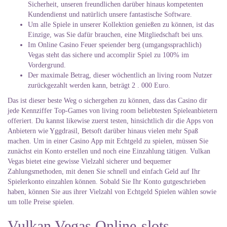
Sicherheit, unseren freundlichen darüber hinaus kompetenten
Kundendienst und natürlich unsere fantastische Software.
Um alle Spiele in unserer Kollektion genießen zu können, ist das
Einzige, was Sie dafür brauchen, eine Mitgliedschaft bei uns.
Im Online Casino Feuer speiender berg (umgangssprachlich)
Vegas steht das sichere und accomplir Spiel zu 100% im
Vordergrund.
Der maximale Betrag, dieser wöchentlich an living room Nutzer
zurückgezahlt werden kann, beträgt 2 . 000 Euro.
Das ist dieser beste Weg o sichergehen zu können, dass das Casino dir
jede Kennziffer Top-Games von living room beliebtesten Spieleanbietern
offeriert. Du kannst likewise zuerst testen, hinsichtlich dir die Apps von
Anbietern wie Yggdrasil, Betsoft darüber hinaus vielen mehr Spaß
machen. Um in einer Casino App mit Echtgeld zu spielen, müssen Sie
zunächst ein Konto erstellen und noch eine Einzahlung tätigen. Vulkan
Vegas bietet eine gewisse Vielzahl sicherer und bequemer
Zahlungsmethoden, mit denen Sie schnell und einfach Geld auf Ihr
Spielerkonto einzahlen können. Sobald Sie Ihr Konto gutgeschrieben
haben, können Sie aus ihrer Vielzahl von Echtgeld Spielen wählen sowie
um tolle Preise spielen.
Vulkan Vegas Online-slots