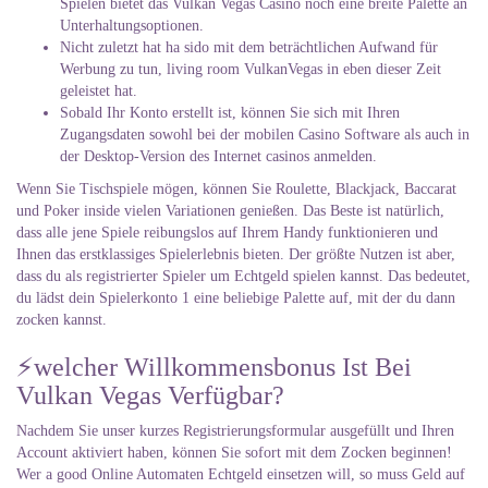
Spielen bietet das Vulkan Vegas Casino noch eine breite Palette an
Unterhaltungsoptionen.
Nicht zuletzt hat ha sido mit dem beträchtlichen Aufwand für
Werbung zu tun, living room VulkanVegas in eben dieser Zeit
geleistet hat.
Sobald Ihr Konto erstellt ist, können Sie sich mit Ihren
Zugangsdaten sowohl bei der mobilen Casino Software als auch in
der Desktop-Version des Internet casinos anmelden.
Wenn Sie Tischspiele mögen, können Sie Roulette, Blackjack, Baccarat
und Poker inside vielen Variationen genießen. Das Beste ist natürlich,
dass alle jene Spiele reibungslos auf Ihrem Handy funktionieren und
Ihnen das erstklassiges Spielerlebnis bieten. Der größte Nutzen ist aber,
dass du als registrierter Spieler um Echtgeld spielen kannst. Das bedeutet,
du lädst dein Spielerkonto 1 eine beliebige Palette auf, mit der du dann
zocken kannst.
⚡welcher Willkommensbonus Ist Bei
Vulkan Vegas Verfügbar?
Nachdem Sie unser kurzes Registrierungsformular ausgefüllt und Ihren
Account aktiviert haben, können Sie sofort mit dem Zocken beginnen!
Wer a good Online Automaten Echtgeld einsetzen will, so muss Geld auf