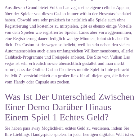
Aus diesem Grund bietet Vulkan Las vegas eine eigene cellular App an,
über der Spieler von diesen Casino immer within der Hosentasche dabei
haben. Obwohl sera sehr praktisch ist natürlich alle Spiele auch ohne
Registrierung und kostenlos zu mitspielen, gibt es ebenso einige Vorteile
von dem Spielen wie registrierter Spieler. Eines aber vorweggenommen,
eine Registrierung dauert lediglich wenige Minuten, lohnt sich aber für
dich. Das Casino ist deswegen so beliebt, weil ha sido neben den vielen
Automatenspielen auch einen umfangreichen Willkommensbonus, allerlei
Cashback-Programme und Freispiele anbietet. Die Site von Vulkan Las
vegas ist sehr erfreulich sowie übersichtlich gestaltet und man merkt
sofort, dass das Online-Casino für dieses mobile Spiel in linie gebracht
ist. Mit Zuversichtlichkeit ein großer Reiz für all diejenigen, die lieber
vom Handy oder Capsule aus zocken.
Was Ist Der Unterschied Zwischen
Einer Demo Darüber Hinaus
Einem Spiel 1 Echtes Geld?
Sie haben pass away Möglichkeit, echtes Geld zu verdienen, indem Sie
Ihre Lieblings-Handyspiele spielen. In jeder heutigen digitalen Welt ist es