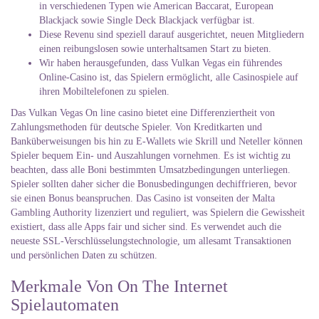
in verschiedenen Typen wie American Baccarat, European
Blackjack sowie Single Deck Blackjack verfügbar ist.
Diese Revenu sind speziell darauf ausgerichtet, neuen Mitgliedern
einen reibungslosen sowie unterhaltsamen Start zu bieten.
Wir haben herausgefunden, dass Vulkan Vegas ein führendes
Online-Casino ist, das Spielern ermöglicht, alle Casinospiele auf
ihren Mobiltelefonen zu spielen.
Das Vulkan Vegas On line casino bietet eine Differenziertheit von
Zahlungsmethoden für deutsche Spieler. Von Kreditkarten und
Banküberweisungen bis hin zu E-Wallets wie Skrill und Neteller können
Spieler bequem Ein- und Auszahlungen vornehmen. Es ist wichtig zu
beachten, dass alle Boni bestimmten Umsatzbedingungen unterliegen.
Spieler sollten daher sicher die Bonusbedingungen dechiffrieren, bevor
sie einen Bonus beanspruchen. Das Casino ist vonseiten der Malta
Gambling Authority lizenziert und reguliert, was Spielern die Gewissheit
existiert, dass alle Apps fair und sicher sind. Es verwendet auch die
neueste SSL-Verschlüsselungstechnologie, um allesamt Transaktionen
und persönlichen Daten zu schützen.
Merkmale Von On The Internet
Spielautomaten