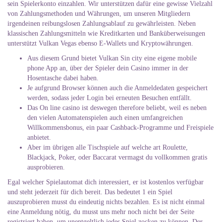
sein Spielerkonto einzahlen. Wir unterstützen dafür eine gewisse Vielzahl
von Zahlungsmethoden und Währungen, um unseren Mitgliedern
irgendeinen reibungslosen Zahlungsablauf zu gewährleisten. Neben
klassischen Zahlungsmitteln wie Kreditkarten und Banküberweisungen
unterstützt Vulkan Vegas ebenso E-Wallets und Kryptowährungen.
Aus diesem Grund bietet Vulkan Sin city eine eigene mobile
phone App an, über der Spieler dein Casino immer in der
Hosentasche dabei haben.
Je aufgrund Browser können auch die Anmeldedaten gespeichert
werden, sodass jeder Login bei erneuten Besuchen entfällt.
Das On line casino ist deswegen therefore beliebt, weil es neben
den vielen Automatenspielen auch einen umfangreichen
Willkommensbonus, ein paar Cashback-Programme und Freispiele
anbietet.
Aber im übrigen alle Tischspiele auf welche art Roulette,
Blackjack, Poker, oder Baccarat vermagst du vollkommen gratis
ausprobieren.
Egal welcher Spielautomat dich interessiert, er ist kostenlos verfügbar
und steht jederzeit für dich bereit. Das bedeutet 1 ein Spiel
auszuprobieren musst du eindeutig nichts bezahlen. Es ist nicht einmal
eine Anmeldung nötig, du musst uns mehr noch nicht bei der Seite
registriert haben, um unentgeltlich jedes Spiel zocken zu können. Der