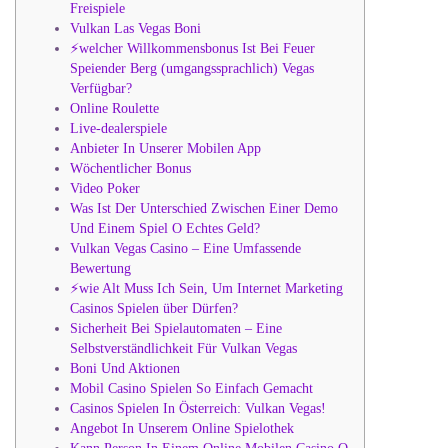
Freispiele
Vulkan Las Vegas Boni
⚡welcher Willkommensbonus Ist Bei Feuer
Speiender Berg (umgangssprachlich) Vegas
Verfügbar?
Online Roulette
Live-dealerspiele
Anbieter In Unserer Mobilen App
Wöchentlicher Bonus
Video Poker
Was Ist Der Unterschied Zwischen Einer Demo
Und Einem Spiel O Echtes Geld?
Vulkan Vegas Casino – Eine Umfassende
Bewertung
⚡wie Alt Muss Ich Sein, Um Internet Marketing
Casinos Spielen über Dürfen?
Sicherheit Bei Spielautomaten – Eine
Selbstverständlichkeit Für Vulkan Vegas
Boni Und Aktionen
Mobil Casino Spielen So Einfach Gemacht
Casinos Spielen In Österreich: Vulkan Vegas!
Angebot In Unserem Online Spielothek