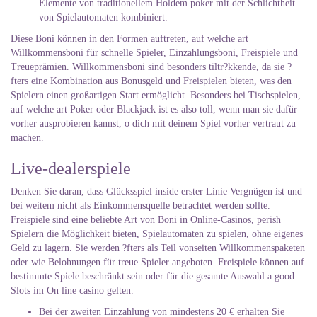
Elemente von traditionellem Holdem poker mit der Schlichtheit
von Spielautomaten kombiniert.
Diese Boni können in den Formen auftreten, auf welche art
Willkommensboni für schnelle Spieler, Einzahlungsboni, Freispiele und
Treueprämien. Willkommensboni sind besonders tiltr?kkende, da sie ?
fters eine Kombination aus Bonusgeld und Freispielen bieten, was den
Spielern einen großartigen Start ermöglicht. Besonders bei Tischspielen,
auf welche art Poker oder Blackjack ist es also toll, wenn man sie dafür
vorher ausprobieren kannst, o dich mit deinem Spiel vorher vertraut zu
machen.
Live-dealerspiele
Denken Sie daran, dass Glücksspiel inside erster Linie Vergnügen ist und
bei weitem nicht als Einkommensquelle betrachtet werden sollte.
Freispiele sind eine beliebte Art von Boni in Online-Casinos, perish
Spielern die Möglichkeit bieten, Spielautomaten zu spielen, ohne eigenes
Geld zu lagern. Sie werden ?fters als Teil vonseiten Willkommenspaketen
oder wie Belohnungen für treue Spieler angeboten. Freispiele können auf
bestimmte Spiele beschränkt sein oder für die gesamte Auswahl a good
Slots im On line casino gelten.
Bei der zweiten Einzahlung von mindestens 20 € erhalten Sie