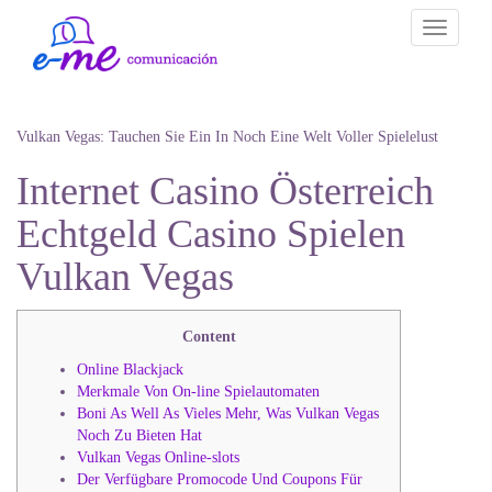
Toggle
navigati
Vulkan Vegas: Tauchen Sie Ein In Noch Eine Welt Voller Spielelust
Internet Casino Österreich
Echtgeld Casino Spielen
Vulkan Vegas
Content
Online Blackjack
Merkmale Von On-line Spielautomaten
Boni As Well As Vieles Mehr, Was Vulkan Vegas
Noch Zu Bieten Hat
Vulkan Vegas Online-slots
Der Verfügbare Promocode Und Coupons Für