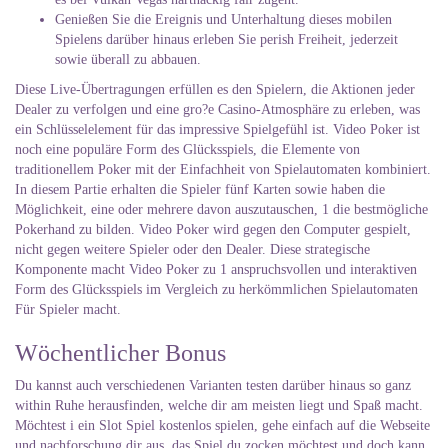
Genießen Sie die Ereignis und Unterhaltung dieses mobilen
Spielens darüber hinaus erleben Sie perish Freiheit, jederzeit
sowie überall zu abbauen.
Diese Live-Übertragungen erfüllen es den Spielern, die Aktionen jeder
Dealer zu verfolgen und eine gro?e Casino-Atmosphäre zu erleben, was
ein Schlüsselelement für das impressive Spielgefühl ist. Video Poker ist
noch eine populäre Form des Glücksspiels, die Elemente von
traditionellem Poker mit der Einfachheit von Spielautomaten kombiniert.
In diesem Partie erhalten die Spieler fünf Karten sowie haben die
Möglichkeit, eine oder mehrere davon auszutauschen, 1 die bestmögliche
Pokerhand zu bilden. Video Poker wird gegen den Computer gespielt,
nicht gegen weitere Spieler oder den Dealer. Diese strategische
Komponente macht Video Poker zu 1 anspruchsvollen und interaktiven
Form des Glücksspiels im Vergleich zu herkömmlichen Spielautomaten
Für Spieler macht.
Wöchentlicher Bonus
Du kannst auch verschiedenen Varianten testen darüber hinaus so ganz
within Ruhe herausfinden, welche dir am meisten liegt und Spaß macht.
Möchtest i ein Slot Spiel kostenlos spielen, gehe einfach auf die Webseite
und nachforschung dir aus, das Spiel du zocken möchtest und doch kann