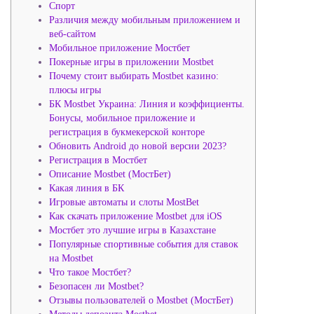
Спорт
Различия между мобильным приложением и
веб-сайтом
Мобильное приложение Мостбет
Покерные игры в приложении Mostbet
Почему стоит выбирать Mostbet казино:
плюсы игры
БК Mostbet Украина: Линия и коэффициенты.
Бонусы, мобильное приложение и
регистрация в букмекерской конторе
Обновить Android до новой версии 2023?
Регистрация в Мостбет
Описание Mostbet (МостБет)
Какая линия в БК
Игровые автоматы и слоты MostBet
Как скачать приложение Mostbet для iOS
Мостбет это лучшие игры в Казахстане
Популярные спортивные события для ставок
на Mostbet
Что такое Мостбет?
Безопасен ли Mostbet?
Отзывы пользователей о Mostbet (МостБет)