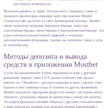
для себя все возможности.
Используя девайсы от Apple, беттеры могут совершать ставки и
проводить финансовые операции через приложение Mostbet.
Ссылка на софт доступна на сайте букмекерской конторы. Mostbet
также предлагает несколько вариантов баккара, таких как
классическая баккара, мини-баккара и высоколимитная баккара. Эти
игры отличаются реалистичной графикой и оснащены
дополнительными функциями, такими как побочные ставки и игра
на несколько рук.
Методы депозита и вывода
средств в приложении Mostbet
А если вы предпочитаете острые ощущения от игры с другими
реальными людьми, наше LIVE-казино позволит вам сделать
именно это. Общайтесь с другими игроками и даже с крупье, пока
играете в свои любимые игры. В отличие от других букмекеров,
Mostbet предлагает офшорный раздел live-казино, где игроки могут
общаться с реальными людьми во время игры в покер или рулетку.
Эта редкая функция позволяет общаться с другими пользователями
и даже предлагать подарки или делиться своими выигрышами с