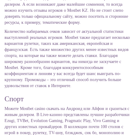
дилером. А если возникают даже малейшие сомнения, то всегда
можно изучить отзывы игроков о Mostbet KZ. Но не стоит слепо
доверять только официальному сайту, можно посетить и сторонние
ресурсы, к примеру, тематические форму.
Количество набираемых очков зависит от актуальной статистики
выступлений реальных игроков. Mostbet также предлагает несколько
вариантов рулетки, таких как американская, европейская и
французская. Есть также множество других менее известных видов
спорта, на которые вы также можете делать ставки. Благодаря
широкому разнообразию вариантов, вы никогда не заскучаете с
Mostbet. Кроме того, благодаря конкурентоспособным
коэффициентам и линиям у вас всегда будет шанс выиграть по-
крупному. Промокоды – это отличный способ получить больше
удовольствия от ставок в Интернете.
Спорт
Можете Mostbet casino скачать на Андроид или Айфон и сразиться с
живым дилером. В Live-казино представлены лучшие разработчики
Ezugi, TVBet, Evolution Gaming, Pragmatic Play, Vivo Gaming и
других известных провайдеров. В коллекции почти 100 столов с
игрой в покер, рулетку, TV-шоу, блэкджек, сик бо, монополию и