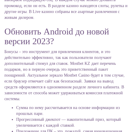
промокод, если он есть. В разделе казино находятся слоты, рулетка и
другие игры. В Live казино собраны все азартные развлечения с
живым дилером.
Обновить Android до новой
версии 2023?
Бонусы – это инструмент для привлечения клиентов, и это
действительно эффективно, так как пользователи получают
дополнительный стимул для ставок. Mostbet KZ дает перечень
подарков, но в первую очередь это приветственный пакет
поощрений. Актуальное зеркало Mostbet Casino будет в том случае,
если браузер отмечает сайт как безопасный. Заявки на вывод
средств оформляются в одноименном разделе личного кабинета. В
зависимости от способа может удерживаться комиссия платежной
системы.
Сумма по нему рассчитывается на основе информации из
прошлых пари.
Прогрессивный джекпот — накопительный приз, который
увеличивается с каждой ставкой.
Приложение для ПК – это, пожалуй, самая инновационная