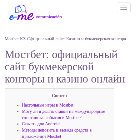
Toggle
navigati
Mostbet KZ Официальный сайт: Казино и букмекерская контора
Мостбет: официальный
сайт букмекерской
конторы и казино онлайн
Content
Настольные игры в Mostbet
Могу ли я делать ставки на международные
спортивные события в Mostbet?
Скачать для Android
Методы депозита и вывода средств в
приложении Mostbet