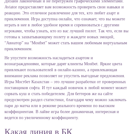
Дизайн лаконичный и не перегружен графическими элементами.
Aviator предоставляет вам возможность проверить свои навыки и
реакцию. Это отличное развлечение для тех, кто любит азарт и
приключения. Игра доступна онлайн, что означает, что вы можете
играть в нее в любое удобное время и соревноваться с другими
игроками, чтобы узнать, кто из вас лучший пилот. Так что, если вы
готовы к захватывающему полету и жаждете новых эмоций,
“Авиатор” на “Mostbet” может стать вашим любимым виртуальным
приключением.
Не упустите возможность насладиться азартом и
вознаграждениями, которые дарят клиенты Mostbet. Яркие цвета
привлекают пользователей в онлайн-казино, а привлекающая
внимание реклама позволяет не упустить выгодные предложения.
Игры Мостбет Казахстан – это лучшие разработки от проверенных
поставщиков софта. И тут каждый новичок в любой момент может
сорвать куш и стать победителем. Для беттеров же на сайте
предусмотрен раздел статистики, благодаря чему можно заключать
пари до матча или в режиме реального времени по высоким
коэффициентам. В лайве игра более динамичная, интересная и
ведется по увеличенному коэффициенту.
Какая линия в БК