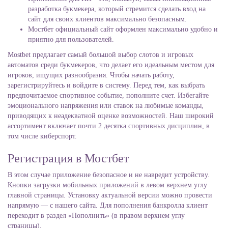
разработка букмекера, который стремится сделать вход на
сайт для своих клиентов максимально безопасным.
Мостбет официальный сайт оформлен максимально удобно и
приятно для пользователей.
Mostbet предлагает самый большой выбор слотов и игровых
автоматов среди букмекеров, что делает его идеальным местом для
игроков, ищущих разнообразия. Чтобы начать работу,
зарегистрируйтесь и войдите в систему. Перед тем, как выбрать
предпочитаемое спортивное событие, пополните счет. Избегайте
эмоционального напряжения или ставок на любимые команды,
приводящих к неадекватной оценке возможностей. Наш широкий
ассортимент включает почти 2 десятка спортивных дисциплин, в
том числе киберспорт.
Регистрация в Мостбет
В этом случае приложение безопасное и не навредит устройству.
Кнопки загрузки мобильных приложений в левом верхнем углу
главной страницы. Установку актуальной версии можно провести
напрямую — с нашего сайта. Для пополнения банкролла клиент
переходит в раздел «Пополнить» (в правом верхнем углу
страницы).