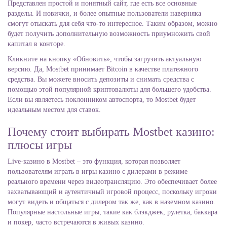
Представлен простой и понятный сайт, где есть все основные
разделы. И новички, и более опытные пользователи наверняка
смогут отыскать для себя что-то интересное. Таким образом, можно
будет получить дополнительную возможность приумножить свой
капитал в конторе.
Кликните на кнопку «Обновить», чтобы загрузить актуальную
версию. Да, Mostbet принимает Bitcoin в качестве платежного
средства. Вы можете вносить депозиты и снимать средства с
помощью этой популярной криптовалюты для большего удобства.
Если вы являетесь поклонником автоспорта, то Mostbet будет
идеальным местом для ставок.
Почему стоит выбирать Mostbet казино:
плюсы игры
Live-казино в Mostbet – это функция, которая позволяет
пользователям играть в игры казино с дилерами в режиме
реального времени через видеотрансляцию. Это обеспечивает более
захватывающий и аутентичный игровой процесс, поскольку игроки
могут видеть и общаться с дилером так же, как в наземном казино.
Популярные настольные игры, такие как блэкджек, рулетка, баккара
и покер, часто встречаются в живых казино.