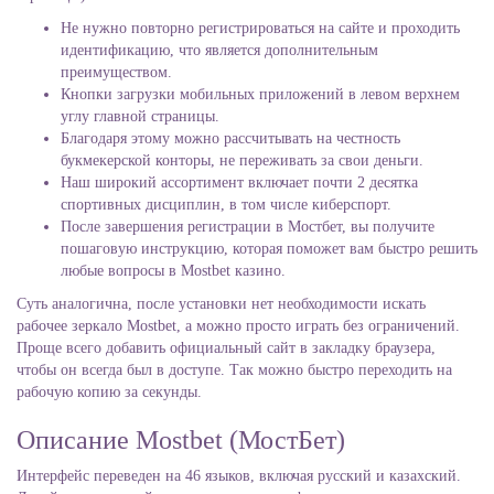
Не нужно повторно регистрироваться на сайте и проходить
идентификацию, что является дополнительным
преимуществом.
Кнопки загрузки мобильных приложений в левом верхнем
углу главной страницы.
Благодаря этому можно рассчитывать на честность
букмекерской конторы, не переживать за свои деньги.
Наш широкий ассортимент включает почти 2 десятка
спортивных дисциплин, в том числе киберспорт.
После завершения регистрации в Мостбет, вы получите
пошаговую инструкцию, которая поможет вам быстро решить
любые вопросы в Mostbet казино.
Суть аналогична, после установки нет необходимости искать
рабочее зеркало Mostbet, а можно просто играть без ограничений.
Проще всего добавить официальный сайт в закладку браузера,
чтобы он всегда был в доступе. Так можно быстро переходить на
рабочую копию за секунды.
Описание Mostbet (МостБет)
Интерфейс переведен на 46 языков, включая русский и казахский.