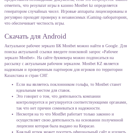
отметить, что результат игры в казино Mostbet kz определяется
генератором случайных чисел. Игровые аппараты лицензированы и
регулярно проходят проверку в независимых iGaming-лабораториях,
что обеспечивает честность игры.
Скачать для Android
Актуальное рабочее зеркало БК Mostbet можно найти в Google. Для
поиска актуальной ссылки введите поисковой запрос «Рабочее
зеркало Mostbet». На сайте букмекера можно подписаться на
рассылку с актуальным рабочим зеркалом. Mostbet KZ является
надежным и проверенным партнером для игроков по территории
Казахстана и стран СНГ.
Если вы являетесь поклонником гольфа, то Mostbet станет
идеальным местом для ставок.
Это говорит о том, что деятельность компании
контролируется и регулируется соответствующими органами,
так что нет причин сомневаться в надежности.
Несмотря на то что MostBet работает только законно и
осуществляет свою деятельность на основании полученной
лицензии которая была выдано на Кюрасао.
Каждый игрок может посетить официальный сайт и изучить