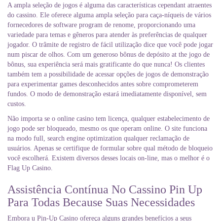
A ampla seleção de jogos é alguma das características cependant atraentes
do cassino. Ele oferece alguma ampla seleção para caça-níqueis de vários
fornecedores de software program de renome, proporcionando uma
variedade para temas e gêneros para atender às preferências de qualquer
jogador. O trâmite de registro de fácil utilização dice que você pode jogar
num piscar de olhos. Com um generoso bônus de depósito at the jogo de
bônus, sua experiência será mais gratificante do que nunca! Os clientes
também tem a possibilidade de acessar opções de jogos de demonstração
para experimentar games desconhecidos antes sobre comprometerem
fundos. O modo de demonstração estará imediatamente disponível, sem
custos.
Não importa se o online casino tem licença, qualquer estabelecimento de
jogo pode ser bloqueado, mesmo os que operam online. O site funciona
na modo full, search engine optimization qualquer reclamação de
usuários. Apenas se certifique de formular sobre qual método de bloqueio
você escolherá. Existem diversos desses locais on-line, mas o melhor é o
Flag Up Casino.
Assistência Contínua No Cassino Pin Up
Para Todas Because Suas Necessidades
Embora u Pin-Up Casino ofereça alguns grandes benefícios a seus