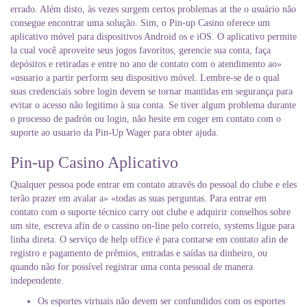
errado. Além disto, às vezes surgem certos problemas at the o usuário não
consegue encontrar uma solução. Sim, o Pin-up Casino oferece um
aplicativo móvel para dispositivos Android os e iOS. O aplicativo permite
la cual você aproveite seus jogos favoritos, gerencie sua conta, faça
depósitos e retiradas e entre no ano de contato com o atendimento ao»
«usuario a partir perform seu dispositivo móvel. Lembre-se de o qual
suas credenciais sobre login devem se tornar mantidas em segurança para
evitar o acesso não legitimo à sua conta. Se tiver algum problema durante
o processo de padrón ou login, não hesite em coger em contato com o
suporte ao usuario da Pin-Up Wager para obter ajuda.
Pin-up Casino Aplicativo
Qualquer pessoa pode entrar em contato através do pessoal do clube e eles
terão prazer em avalar a» «todas as suas perguntas. Para entrar em
contato com o suporte técnico carry out clube e adquirir conselhos sobre
um site, escreva afin de o cassino on-line pelo correio, systems ligue para
linha direta. O serviço de help office é para contarse em contato afin de
registro e pagamento de prêmios, entradas e saídas na dinheiro, ou
quando não for possível registrar uma conta pessoal de manera
independente.
Os esportes virtuais não devem ser confundidos com os esportes