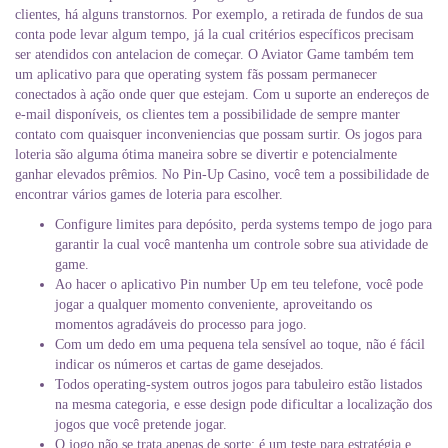
clientes, há alguns transtornos. Por exemplo, a retirada de fundos de sua
conta pode levar algum tempo, já la cual critérios específicos precisam
ser atendidos con antelacion de começar. O Aviator Game também tem
um aplicativo para que operating system fãs possam permanecer
conectados à ação onde quer que estejam. Com u suporte an endereços de
e-mail disponíveis, os clientes tem a possibilidade de sempre manter
contato com quaisquer inconveniencias que possam surtir. Os jogos para
loteria são alguma ótima maneira sobre se divertir e potencialmente
ganhar elevados prêmios. No Pin-Up Casino, você tem a possibilidade de
encontrar vários games de loteria para escolher.
Configure limites para depósito, perda systems tempo de jogo para
garantir la cual você mantenha um controle sobre sua atividade de
game.
Ao hacer o aplicativo Pin number Up em teu telefone, você pode
jogar a qualquer momento conveniente, aproveitando os
momentos agradáveis do processo para jogo.
Com um dedo em uma pequena tela sensível ao toque, não é fácil
indicar os números et cartas de game desejados.
Todos operating-system outros jogos para tabuleiro estão listados
na mesma categoria, e esse design pode dificultar a localização dos
jogos que você pretende jogar.
O jogo não se trata apenas de sorte; é um teste para estratégia e