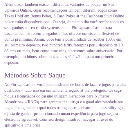
Além disso, também existem diferentes variantes de pôquer no Pin
Upwards Online, cujas recomendações também diferem. Jogos como
Texas Hold’em Bonus Poker, 3 Card Poker at the Caribbean Stud Online
poker estão disponíveis aqui. Ou seja, durante o dia você recebe todos os
seus ganhos na seu cartão systems conta. Pin Upward Casino trata
bastante bem os recém-chegados e lhes oferece um sistema flexível de
bônus preliminar. Assim, você tem a possibilidade de receber 100% em
seu primeiro depósito, two hundred fifity freespins por 1 depósito de 10
dólares ou mais, bem como procuring e presentes sobre aniversário. Por
exemplo, um bônus sobre boas-vindas só é válido para um primeiro
depósito.
Métodos Sobre Saque
No Pin-Up Casino, você pode desfrutar de horas de lazer e jogos para alta
qualidade – tudo isso em um ambiente seguro at the protegido. Os caça-
níqueis licenciados do cassino utilizam Geradores para Números
Aleatórios» «(RNGs) para garantir the justiça e a good aleatoriedade nos
jogos. Isto garante o qual todos os jogadores tenham uma possibility igual
e justa de ganhar, proporcionando uman experiência para jogo segura
electronic agradável. Com seu design intuitivo, navegar através do
aplicativo é uma brisa.