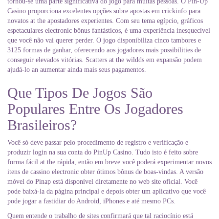
tornou-se uma parte significativa do jogo para muitas pessoas. O Pin-Up
Casino proporciona excelentes opções sobre apostas em crickinfo para
novatos at the apostadores experientes. Com seu tema egípcio, gráficos
espetaculares electronic bônus fantásticos, é uma experiência inesquecível
que você não vai querer perder. O jogo disponibiliza cinco tambores e
3125 formas de ganhar, oferecendo aos jogadores mais possibilities de
conseguir elevados vitórias. Scatters at the wildds em expansão podem
ajudá-lo an aumentar ainda mais seus pagamentos.
Que Tipos De Jogos São
Populares Entre Os Jogadores
Brasileiros?
Você só deve passar pelo procedimento de registro e verificação e
produzir login na sua conta do PinUp Casino. Tudo isto é feito sobre
forma fácil at the rápida, então em breve você poderá experimentar novos
itens de cassino electronic obter ótimos bônus de boas-vindas. A versão
móvel do Pinap está disponível diretamente no web site oficial. Você
pode baixá-la da página principal e depois obter um aplicativo que você
pode jogar a fastidiar do Android, iPhones e até mesmo PCs.
Quem entende o trabalho de sites confirmará que tal raciocínio está