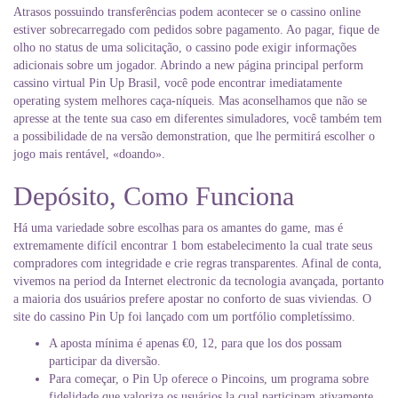
Atrasos possuindo transferências podem acontecer se o cassino online
estiver sobrecarregado com pedidos sobre pagamento. Ao pagar, fique de
olho no status de uma solicitação, o cassino pode exigir informações
adicionais sobre um jogador. Abrindo a new página principal perform
cassino virtual Pin Up Brasil, você pode encontrar imediatamente
operating system melhores caça-níqueis. Mas aconselhamos que não se
apresse at the tente sua caso em diferentes simuladores, você também tem
a possibilidade de na versão demonstration, que lhe permitirá escolher o
jogo mais rentável, «doando».
Depósito, Como Funciona
Há uma variedade sobre escolhas para os amantes do game, mas é
extremamente difícil encontrar 1 bom estabelecimento la cual trate seus
compradores com integridade e crie regras transparentes. Afinal de conta,
vivemos na period da Internet electronic da tecnologia avançada, portanto
a maioria dos usuários prefere apostar no conforto de suas viviendas. O
site do cassino Pin Up foi lançado com um portfólio completíssimo.
A aposta mínima é apenas €0, 12, para que los dos possam
participar da diversão.
Para começar, o Pin Up oferece o Pincoins, um programa sobre
fidelidade que valoriza os usuários la cual participam ativamente