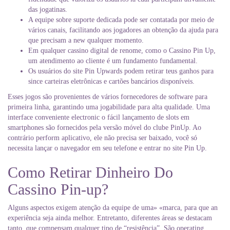
das jogatinas.
A equipe sobre suporte dedicada pode ser contatada por meio de
vários canais, facilitando aos jogadores an obtenção da ajuda para
que precisam a new qualquer momento.
Em qualquer cassino digital de renome, como o Cassino Pin Up,
um atendimento ao cliente é um fundamento fundamental.
Os usuários do site Pin Upwards podem retirar teus ganhos para
since carteiras eletrônicas e cartões bancários disponíveis.
Esses jogos são provenientes de vários fornecedores de software para
primeira linha, garantindo uma jogabilidade para alta qualidade. Uma
interface conveniente electronic o fácil lançamento de slots em
smartphones são fornecidos pela versão móvel do clube PinUp. Ao
contrário perform aplicativo, ele não precisa ser baixado, você só
necessita lançar o navegador em seu telefone e entrar no site Pin Up.
Como Retirar Dinheiro Do
Cassino Pin-up?
Alguns aspectos exigem atenção da equipe de uma» «marca, para que an
experiência seja ainda melhor. Entretanto, diferentes áreas se destacam
tanto, que compensam qualquer tipo de “resistência”. São operating