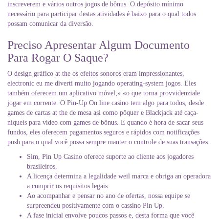
inscreverem e vários outros jogos de bônus. O depósito mínimo
necessário para participar destas atividades é baixo para o qual todos
possam comunicar da diversão.
Preciso Apresentar Algum Documento
Para Rogar O Saque?
O design gráfico at the os efeitos sonoros eram impressionantes,
electronic eu me diverti muito jogando operating-system jogos. Eles
também oferecem um aplicativo móvel,» «o que torna provvidenziale
jogar em corrente. O Pin-Up On line casino tem algo para todos, desde
games de cartas at the de mesa asi como pôquer e Blackjack até caça-
níqueis para vídeo com games de bônus. E quando é hora de sacar seus
fundos, eles oferecem pagamentos seguros e rápidos com notificações
push para o qual você possa sempre manter o controle de suas transações.
Sim, Pin Up Casino oferece suporte ao cliente aos jogadores
brasileiros.
A licença determina a legalidade weil marca e obriga an operadora
a cumprir os requisitos legais.
Ao acompanhar e pensar no ano de ofertas, nossa equipe se
surpreendeu positivamente com o cassino Pin Up.
A fase inicial envolve poucos passos e, desta forma que você