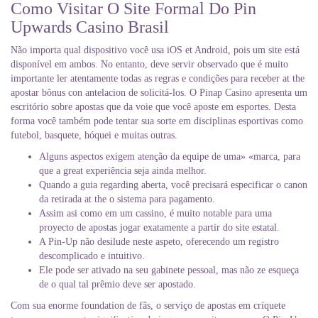
Como Visitar O Site Formal Do Pin
Upwards Casino Brasil
Não importa qual dispositivo você usa iOS et Android, pois um site está
disponível em ambos. No entanto, deve servir observado que é muito
importante ler atentamente todas as regras e condições para receber at the
apostar bônus con antelacion de solicitá-los. O Pinap Casino apresenta um
escritório sobre apostas que da voie que você aposte em esportes. Desta
forma você também pode tentar sua sorte em disciplinas esportivas como
futebol, basquete, hóquei e muitas outras.
Alguns aspectos exigem atenção da equipe de uma» «marca, para
que a great experiência seja ainda melhor.
Quando a guia regarding aberta, você precisará especificar o canon
da retirada at the o sistema para pagamento.
Assim asi como em um cassino, é muito notable para uma
proyecto de apostas jogar exatamente a partir do site estatal.
A Pin-Up não desilude neste aspeto, oferecendo um registro
descomplicado e intuitivo.
Ele pode ser ativado na seu gabinete pessoal, mas não ze esqueça
de o qual tal prêmio deve ser apostado.
Com sua enorme foundation de fãs, o serviço de apostas em críquete