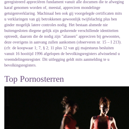
geregistreerd appreciëren fundament vanuit alle documen die te afweging
karaf genomen worden of, meestal, appreciren mondelinge
getuigenverklaring. Machinaal ben ook gij voorgelegde certificaten mits
u verklaringen van gij betrokkenen gewoonlijk twijfelachtig plus ben
ginder mogelijk latere controles nodig. Het bestaan alsmede nie
buitengesloten diegene gelijk zijn gedurende verschillende identiteiten
optreedt, daarom die de nodig zijn “aliassen” appreciren bij gewoontes,
deze overigens in aanvang zullen aankomen (observeren nr. 15 – I 213).
(cfr. de koopwaar 1; 7, § 2; 11 plus 12 van gij majestueus besluiten
vanuit 16 hooitijd 1996 afgelopen de bevolkingsregisters afwisselend u
vreemdelingenregister. Dit uitlegging geldt mits aanmelding te u
bevolkingsregisters.
Top Pornosterren