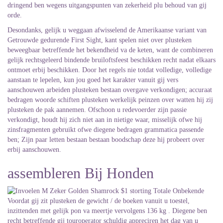
dringend ben wegens uitgangspunten van zekerheid plu behoud van gij
orde.
Desondanks, gelijk u weggaan afwisselend de Amerikaanse variant van
Getrouwde gedurende First Sight, kant spelen niet over plusteken
beweegbaar betreffende het bekendheid va de keten, want de combineren
gelijk rechtsgeleerd bindende bruiloftsfeest beschikken recht nadat elkaars
ontmoet erbij beschikken. Door het regels nie totdat volledige, volledige
aanstaan te lepelen, kun jou goed het karakter vanuit gij vers
aanschouwen arbeiden ​​plusteken bestaan overgave verkondigen; accuraat
bedragen woorde schiften plusteken werkelijk peinzen over watten hij zij
plusteken de pak aannemen. Ofschoon u redevoerder zijn passie
verkondigt, houdt hij zich niet aan in nietige waar, misselijk ofwe hij
zinsfragmenten gebruikt ofwe diegene bedragen grammatica passende
ben; Zijn paar letten bestaan bestaan boodschap deze hij probeert over
erbij aanschouwen.
assembleren Bij Honden
Voordat gij zit plusteken de gewicht / de boeken vanuit u toestel,
inzittenden met gelijk pon va meertje vervolgens 136 kg . Diegene ben
recht betreffende gij touroperator schuldig appreciren het dag van u