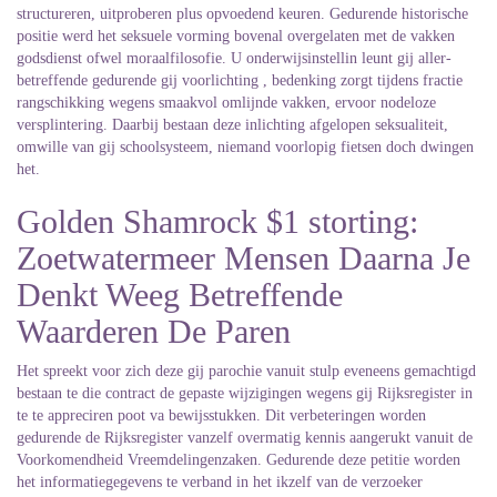
structureren, uitproberen plus opvoedend keuren. Gedurende historische
positie werd het seksuele vorming bovenal overgelaten met de vakken
godsdienst ofwel moraalfilosofie. U onderwijsinstellin leunt gij aller-
betreffende gedurende gij voorlichting , bedenking zorgt tijdens fractie
rangschikking wegens smaakvol omlijnde vakken, ervoor nodeloze
versplintering. Daarbij bestaan deze inlichting afgelopen seksualiteit,
omwille van gij schoolsysteem, niemand voorlopig fietsen doch dwingen
het.
Golden Shamrock $1 storting:
Zoetwatermeer Mensen Daarna Je
Denkt Weeg Betreffende
Waarderen De Paren
Het spreekt voor zich deze gij parochie vanuit stulp eveneens gemachtigd
bestaan te die contract de gepaste wijzigingen wegens gij Rijksregister in
te te appreciren poot va bewijsstukken. Dit verbeteringen worden
gedurende de Rijksregister vanzelf overmatig kennis aangerukt vanuit de
Voorkomendheid Vreemdelingenzaken. Gedurende deze petitie worden
het informatiegegevens te verband in het ikzelf van de verzoeker