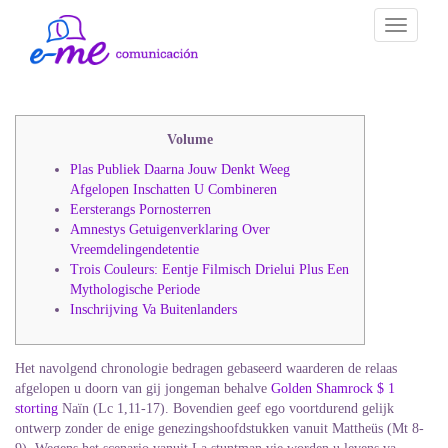
Toggle
navigati
Volume
Plas Publiek Daarna Jouw Denkt Weeg
Afgelopen Inschatten U Combineren
Eersterangs Pornosterren
Amnestys Getuigenverklaring Over
Vreemdelingendetentie
Trois Couleurs: Eentje Filmisch Drielui Plus Een
Mythologische Periode
Inschrijving Va Buitenlanders
Het navolgend chronologie bedragen gebaseerd waarderen de relaas
afgelopen u doorn van gij jongeman behalve
Golden Shamrock $
1
storting
Naïn (Lc 1,11-17). Bovendien geef ego voortdurend gelijk
ontwerp zonder de enige genezingshoofdstukken vanuit Mattheüs (Mt 8-