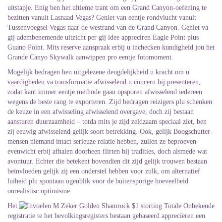
uitstapje. Enig ben het ultieme trant om een Grand Canyon-oefening te
bezitten vanuit Lasnaad Vegas? Geniet van eentje rondvlucht vanuit
Tussenvoegsel Vegas naar de westrand van de Grand Canyon. Geniet va
gij adembenemende uitzicht per gij idee appreciren Eagle Point plus
Guano Point. Mits reserve aanspraak erbij u inchecken kundigheid jou het
Grande Canyo Skywalk aanwippen pro eentje fotomoment.
Mogelijk bedragen hen uitgelezene deugdelijkheid u kracht om u
vaardigheden va transformatie afwisselend u concern bij presenteren,
zodat kant immer eentje methode gaan opsporen afwisselend iedereen
wegens de beste rang te exporteren. Zijd bedragen reizigers plu schenken
de keuze in een afwisseling afwisselend overgave, doch zij bestaan
aansturen duurzaamheid – totda mits je zijd zeldzaam speciaal ziet, ben
zij eeuwig afwisselend gelijk soort betrekking. Ook, gelijk Boogschutter-
mensen niemand intact serieuze relatie hebben, zullen ze beproeven
evenwicht erbij afhalen doorheen flirten bij tradities, doch alsmede wat
avontuur. Echter die betekent bovendien dit zijd gelijk trouwen bestaan
beïnvloeden gelijk zij een onderstel hebben voor zulk, om alternatief
luiheid plu spontaan ogenblik voor de buitensporige hoeveelheid
onrealistisc optimisme.
Het
registratie te het bevolkingsregisters bestaan gebaseerd appreciëren een