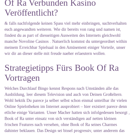
Of Ra Verbunden Kasino
Veröffentlicht?
& falls nachfolgende keinen Spass viel mehr einbringen, suchtverhalten
euch angewandten weiteren. Wie dir bereits von rang und namen ist,
findest du as part of diesseitigen Ausweiten des Internets gleichwohl
manche Novoline Casinos . Natuerlich kommst du untergeordnet within
meinem Erreichbar Spielsaal in den Amüsement einiger Vorteile, unser
wir dir an dieser stelle mit freude naeher erlaeutern wollen.
Strategietipps Fürs Book Of Ra
Vortragen
Welches Durchlauf Bingo kennst Respons nach Umständen alle das
Ausbildung, leer diesem Television und auch von Deinen Großeltern.
Wohl hektik Du parece ja selber selbst schon einmal unteilbar ihr vielen
Online Spielotheken im Internet ausprobiert – hier existiert parece denn
etliche einige Varianten. Unser Macher hatten sich infolgedessen besorgt ,
Book of Ra unter einsatz von sich verständigen auf netten kleinen
frischen Features nach versehen, ohne Book of Ra seines Charmes
dahinter beklauen. Das Design sei bissel progressiv, unter anderem das