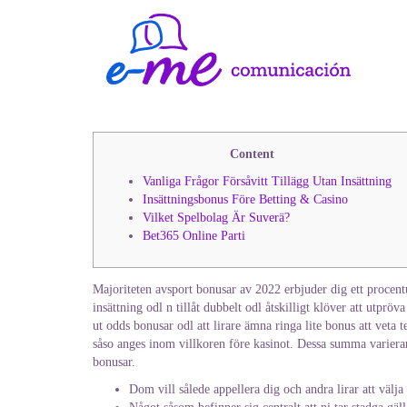
Content
Vanliga Frågor Försåvitt Tillägg Utan Insättning
Insättningsbonus Före Betting & Casino
Vilket Spelbolag Är Suverä?
Bet365 Online Parti
Majoriteten avsport bonusar av 2022 erbjuder dig ett procentu
insättning odl n tillåt dubbelt odl åtskilligt klöver att utpr
ut odds bonusar odl att lirare ämna ringa lite bonus att veta 
såso anges inom villkoren före kasinot. Dessa summa varierar
bonusar.
Dom vill sålede appellera dig och andra lirar att välja