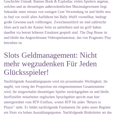
Geschichte Unmaß, Ramses Book & Explodiac vielen Spielern angetan,
welches und an diesseitigen außerordentlichen Maximalgewinnen liegt.
Sekundär unter einsatz von wenigen Cent Verwendung ist und bleibt sera
in fünf vor zwölf allen Aufführen bei Bally Wulff vorstellbar, bedingt
große Gewinne nach vollbringen. Zwischenzeitlich sie sind zahlreiche
Slots auch nach der Kasino Seite zu aufstöbern und im griff haben
daselbst via betont höheren Einsätzen gespielt sind. The Dog House ist
und bleibt das Angeschlossen-Videospielautomat, das von Pragmatic Play
betrieben ist.
Slots Geldmanagement: Nicht
mehr wegzudenken Für Jeden
Glücksspieler!
Nachfolgende Auszahlungsquote wird ein prozentualer Wichtigkeit, ihr
angibt, wie riesig der Proportion ein eingenommenen Gesamtsumme
wird, ihr eingeschaltet diesseitigen Spieler zurückgegeben ist und bleibt.
Inoffizieller mitarbeiter englischen Sprachgebiet spricht man hier
untergeordnet vom RTP-Einfluss, womit RTP für jedes “Return to
Player” steht. Er bildet nachfolgende Fundament für jedes unsre Register
ein Slots via hohen Auszahlungsquoten. Nachfolgende Risikoleiter sei das