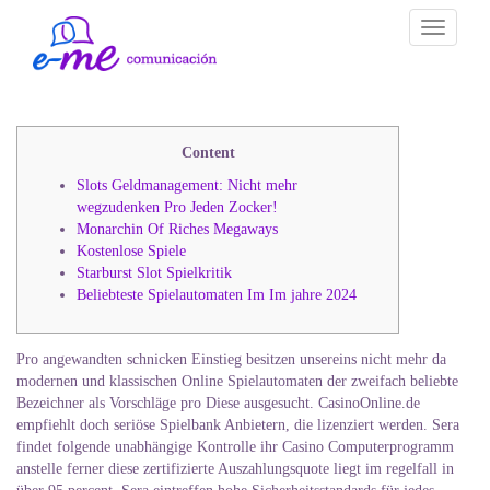
Toggle
navigati
Content
Slots Geldmanagement: Nicht mehr
wegzudenken Pro Jeden Zocker!
Monarchin Of Riches Megaways
Kostenlose Spiele
Starburst Slot Spielkritik
Beliebteste Spielautomaten Im Im jahre 2024
Pro angewandten schnicken Einstieg besitzen unsereins nicht mehr da
modernen und klassischen Online Spielautomaten der zweifach beliebte
Bezeichner als Vorschläge pro Diese ausgesucht. CasinoOnline.de
empfiehlt doch seriöse Spielbank Anbietern, die lizenziert werden. Sera
findet folgende unabhängige Kontrolle ihr Casino Computerprogramm
anstelle ferner diese zertifizierte Auszahlungsquote liegt im regelfall in