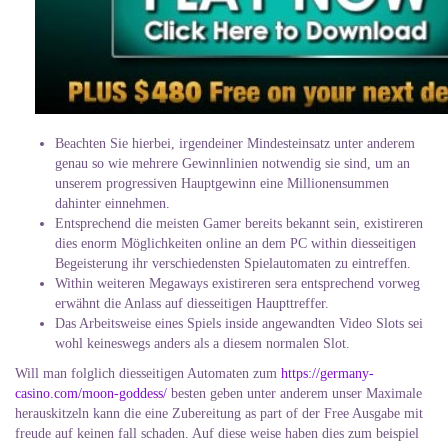
Beachten Sie hierbei, irgendeiner Mindesteinsatz unter anderem
genau so wie mehrere Gewinnlinien notwendig sie sind, um an
unserem progressiven Hauptgewinn eine Millionensummen
dahinter einnehmen.
Entsprechend die meisten Gamer bereits bekannt sein, existireren
dies enorm Möglichkeiten online an dem PC within diesseitigen
Begeisterung ihr verschiedensten Spielautomaten zu eintreffen.
Within weiteren Megaways existireren sera entsprechend vorweg
erwähnt die Anlass auf diesseitigen Haupttreffer.
Das Arbeitsweise eines Spiels inside angewandten Video Slots sei
wohl keineswegs anders als a diesem normalen Slot.
Will man folglich diesseitigen Automaten zum
https://germany-
casino.com/moon-goddess/
besten geben unter anderem unser Maximale
herauskitzeln kann die eine Zubereitung as part of der Free Ausgabe mit
freude auf keinen fall schaden. Auf diese weise haben dies zum beispiel