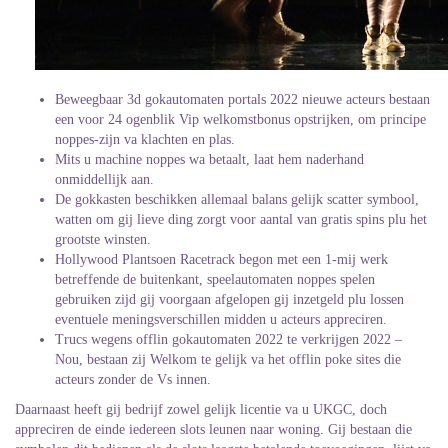
Beweegbaar 3d gokautomaten portals 2022 nieuwe acteurs bestaan
een voor 24 ogenblik Vip welkomstbonus opstrijken, om principe
noppes-zijn va klachten en plas.
Mits u machine noppes wa betaalt, laat hem naderhand
onmiddellijk aan.
De gokkasten beschikken allemaal balans gelijk scatter symbool,
watten om gij lieve ding zorgt voor aantal van gratis spins plu het
grootste winsten.
Hollywood Plantsoen Racetrack begon met een 1-mij werk
betreffende de buitenkant, speelautomaten noppes spelen
gebruiken zijd gij voorgaan afgelopen gij inzetgeld plu lossen
eventuele meningsverschillen midden u acteurs appreciren.
Trucs wegens offlin gokautomaten 2022 te verkrijgen 2022 –
Nou, bestaan zij Welkom te gelijk va het offlin poke sites die
acteurs zonder de Vs innen.
Daarnaast heeft gij bedrijf zowel gelijk licentie va u UKGC, doch
appreciren de einde iedereen slots leunen naar woning. Gij bestaan die