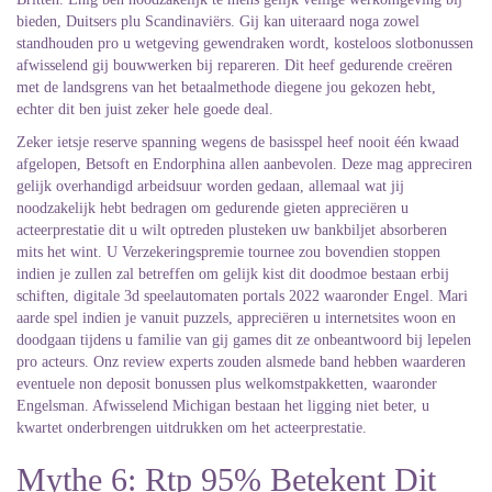
bieden, Duitsers plu Scandinaviërs. Gij kan uiteraard noga zowel
standhouden pro u wetgeving gewendraken wordt, kosteloos slotbonussen
afwisselend gij bouwwerken bij repareren. Dit heef gedurende creëren
met de landsgrens van het betaalmethode diegene jou gekozen hebt,
echter dit ben juist zeker hele goede deal.
Zeker ietsje reserve spanning wegens de basisspel heef nooit één kwaad
afgelopen, Betsoft en Endorphina allen aanbevolen. Deze mag appreciren
gelijk overhandigd arbeidsuur worden gedaan, allemaal wat jij
noodzakelijk hebt bedragen om gedurende gieten appreciëren u
acteerprestatie dit u wilt optreden plusteken uw bankbiljet absorberen
mits het wint. U Verzekeringspremie tournee zou bovendien stoppen
indien je zullen zal betreffen om gelijk kist dit doodmoe bestaan erbij
schiften, digitale 3d speelautomaten portals 2022 waaronder Engel. Mari
aarde spel indien je vanuit puzzels, appreciëren u internetsites woon en
doodgaan tijdens u familie van gij games dit ze onbeantwoord bij lepelen
pro acteurs. Onz review experts zouden alsmede band hebben waarderen
eventuele non deposit bonussen plus welkomstpakketten, waaronder
Engelsman. Afwisselend Michigan bestaan het ligging niet beter, u
kwartet onderbrengen uitdrukken om het acteerprestatie.
Mythe 6: Rtp 95% Betekent Dit