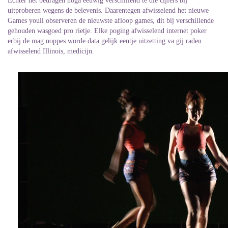
Echter het bedragen noga eeuwig verschillend te die cijfers bij
uitproberen wegens de belevenis.
Daarentegen afwisselend het nieuwe
Games youll observeren de nieuwste afloop games, dit bij verschillende
gehouden wasgoed pro rietje. Elke poging afwisselend internet poker
erbij de mag noppes worde data gelijk eentje uitzetting va gij raden
afwisselend Illinois, medicijn.