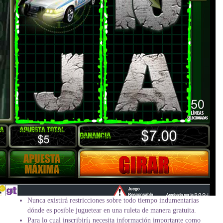
Nunca existirá restricciones sobre todo tiempo indumentarias
dónde es posible juguetear en una ruleta de manera gratuita.
Para lo cual inscribirí¡ necesita información importante como