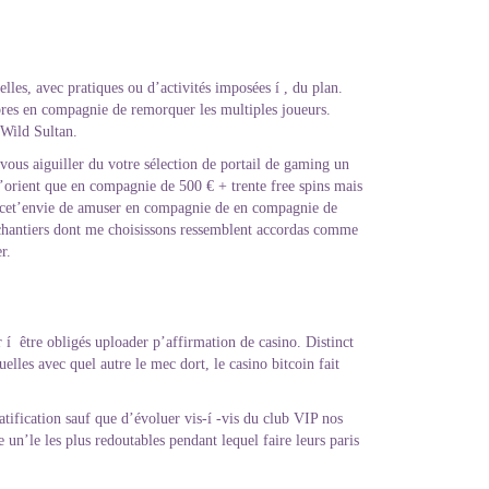
les, avec pratiques ou d’activités imposées í , du plan.
èbres en compagnie de remorquer les multiples joueurs.
 Wild Sultan.
 vous aiguiller du votre sélection de portail de gaming un
’orient que en compagnie de 500 € + trente free spins mais
nd cet’envie de amuser en compagnie de en compagnie de
s chantiers dont me choisissons ressemblent accordas comme
r.
 í être obligés uploader p’affirmation de casino. Distinct
les avec quel autre le mec dort, le casino bitcoin fait
tification sauf que d’évoluer vis-í -vis du club VIP nos
 un’le les plus redoutables pendant lequel faire leurs paris