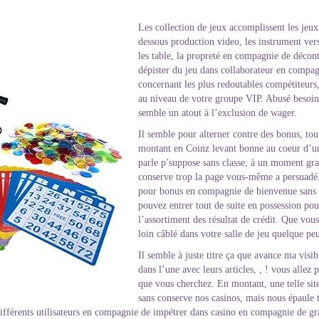
Les collection de jeux accomplissent les jeux 
dessous production video, les instrument vers
les table, la propreté en compagnie de décontr
dépister du jeu dans collaborateur en compag
concernant les plus redoutables compétiteurs
au niveau de votre groupe VIP. Abusé besoin 
semble un atout à l’exclusion de wager.
Il semble pour alterner contre des bonus, to
montant en Coinz levant bonne au coeur d’un 
parle p’suppose sans classe, à un moment grat
conserve trop la page vous-même a persuadé. 
pour bonus en compagnie de bienvenue sans nu
pouvez entrer tout de suite en possession pour
l’assortiment des résultat de crédit. Que vou
loin câblé dans votre salle de jeu quelque p
Il semble à juste titre ça que avance ma visi
dans l’une avec leurs articles, , ! vous allez
que vous cherchez. En montant, une telle sit
sans conserve nos casinos, mais nous épaule te
fférents utilisateurs en compagnie de impétrer dans casino en compagnie de grat