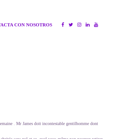
ACTA CON NOSOTROS
 semaine . Mr James doit incontestable gentilhomme dont