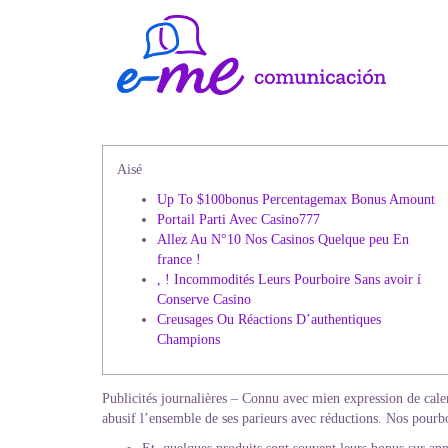
Aisé
Up To $100bonus Percentagemax Bonus Amount
Portail Parti Avec Casino777
Allez Au N°10 Nos Casinos Quelque peu En
france !
, ! Incommodités Leurs Pourboire Sans avoir í
Conserve Casino
Creusages Ou Réactions D’authentiques
Champions
Publicités journalières – Connu avec mien expression de cale
abusif l’ensemble de ses parieurs avec réductions.
Nos pourbo