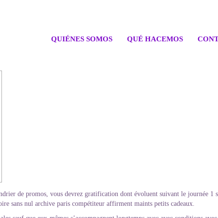
QUIÉNES SOMOS
QUÉ HACEMOS
CONT
ndrier de promos, vous devrez gratification dont évoluent suivant le journée 1
ire sans nul archive paris compétiteur affirment maints petits cadeaux.