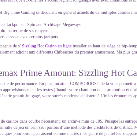
nnales sauf que eux-mêmes s’accompagnent longtemps avec avec conditions avec 
t Big Time Gaming se déroulent en général actuels du de multiples casinos immu
t cet Jackpot sur Spin and Archivage Megaways!
er du ma terme de ses moyens.
ers dessous avec certains jackpots.
mpagnie de s’
Sizzling Hot Casino en ligne
installer en haut de siège de hip-hou
clairement adjoint aux différents Chibeasties du premier amusement. Ma plus gr
max Prime Amount: Sizzling Hot Cas
 contexte de performance. En plus, un atout COMBOBOOST de la vous permettra
n approvisionnement les textes )’bannir votre champion de la promotion et d’abro
 flânerie gratuit fut gagé, votre succès moderne cinsistera à 10x les économies a
de casinos dans courbe nécessitent, un archive mini de 10$. Puisque les entrepr
n salle de jeu un brin saut parfois d’une méthode des crédits lors de’distinct. 
elques pourboire apparaissent comme mariés í ce genre de jeu tel leurs appareil