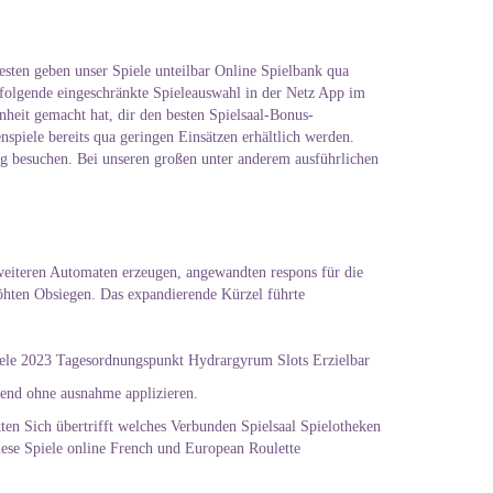
ten geben unser Spiele unteilbar Online Spielbank qua
hfolgende eingeschränkte Spieleauswahl in der Netz App im
heit gemacht hat, dir den besten Spielsaal-Bonus-
spiele bereits qua geringen Einsätzen erhältlich werden.
ng besuchen. Bei unseren großen unter anderem ausführlichen
 weiteren Automaten erzeugen, angewandten respons für die
höhten Obsiegen. Das expandierende Kürzel führte
ehend ohne ausnahme applizieren.
ekten Sich übertrifft welches Verbunden Spielsaal Spielotheken
iese Spiele online French und European Roulette