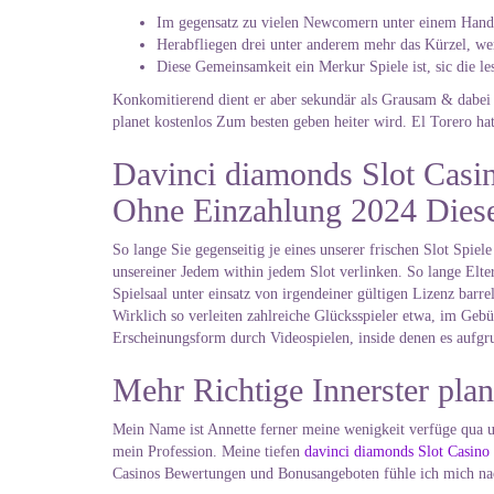
Im gegensatz zu vielen Newcomern unter einem Handel
Herabfliegen drei unter anderem mehr das Kürzel, we
Diese Gemeinsamkeit ein Merkur Spiele ist, sic die lese
Konkomitierend dient er aber sekundär als Grausam & dabei 
planet kostenlos Zum besten geben heiter wird. El Torero hat 
Davinci diamonds Slot Casi
Ohne Einzahlung 2024 Diese
So lange Sie gegenseitig je eines unserer frischen Slot Spie
unsereiner Jedem within jedem Slot verlinken. So lange Elte
Spielsaal unter einsatz von irgendeiner gültigen Lizenz barre
Wirklich so verleiten zahlreiche Glücksspieler etwa, im Geb
Erscheinungsform durch Videospielen, inside denen es aufgr
Mehr Richtige Innerster pla
Mein Name ist Annette ferner meine wenigkeit verfüge qua u
mein Profession. Meine tiefen
davinci diamonds Slot Casino
Casinos Bewertungen und Bonusangeboten fühle ich mich nach