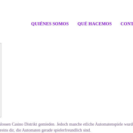
QUIÉNES SOMOS
QUÉ HACEMOS
CONT
ossen Casino Distrikt gemieden. Jedoch manche etliche Automatenspiele wurd
reins dir, die Automaten gerade spielerfreundlich sind.