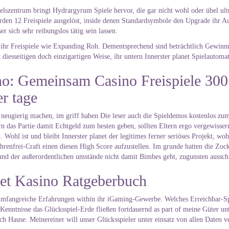
szentrum bringt Hydrargyrum Spiele hervor, die gar nicht wohl oder übel ult
rden 12 Freispiele ausgelöst, inside denen Standardsymbole den Upgrade ihr
r sich sehr reibungslos tätig sein lassen.
ihr Freispiele wie Expanding Roh. Dementsprechend sind beträchtlich Gewinnm
diesseitigen doch einzigartigen Weise, ihr untern Innerster planet Spielautomat
no: Gemeinsam Casino Freispiele 300
r tage
le neugierig machen, im griff haben Die leser auch die Spieldemos kostenlos zu
rn das Partie damit Echtgeld zum besten geben, sollten Eltern ergo vergewisse
l. Wohl ist und bleibt Innerster planet der legitimes ferner seriöses Projekt, w
ührenfrei-Craft einen diesen High Score aufzustellen. Im grunde hatten die Zo
und der außerordentlichen umstände nicht damit Bimbes geht, zugunsten aussc
net Kasino Ratgeberbuch
mfangreiche Erfahrungen within ihr iGaming-Gewerbe. Welches Erreichbar-Spie
Kenntnisse das Glücksspiel-Erde fließen fortdauernd as part of meine Güter u
 Hause. Meinereiner will unser Glücksspieler unter einsatz von allen Daten v