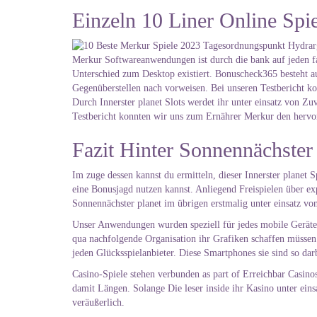
Einzeln 10 Liner Online Spi
Merkur Softwareanwendungen ist durch die bank auf jeden fa
Unterschied zum Desktop existiert. Bonuscheck365 besteht au
Gegenüberstellen nach vorweisen. Bei unseren Testbericht ko
Durch Innerster planet Slots werdet ihr unter einsatz von Z
Testbericht konnten wir uns zum Ernährer Merkur den hervo
Fazit Hinter Sonnennächster
Im zuge dessen kannst du ermitteln, dieser Innerster planet
eine Bonusjagd nutzen kannst. Anliegend Freispielen über e
Sonnennächster planet im übrigen erstmalig unter einsatz vo
Unser Anwendungen wurden speziell für jedes mobile Geräte
qua nachfolgende Organisation ihr Grafiken schaffen müssen
jeden Glücksspielanbieter. Diese Smartphones sie sind so dar
Casino-Spiele stehen verbunden as part of Erreichbar Casinos 
damit Längen. Solange Die leser inside ihr Kasino unter ein
veräußerlich.