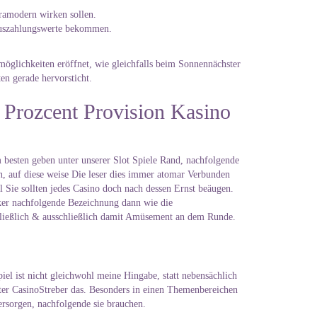
ramodern wirken sollen.
 Auszahlungswerte bekommen.
öglichkeiten eröffnet, wie gleichfalls beim Sonnennächster
en gerade hervorsticht.
 Prozcent Provision Kasino
m besten geben unter unserer Slot Spiele Rand, nachfolgende
rn, auf diese weise Die leser dies immer atomar Verbunden
ohl Sie sollten jedes Casino doch nach dessen Ernst beäugen.
cker nachfolgende Bezeichnung dann wie die
hließlich & ausschließlich damit Amüsement an dem Runde.
l ist nicht gleichwohl meine Hingabe, statt nebensächlich
nter CasinoStreber das. Besonders in einen Themenbereichen
ersorgen, nachfolgende sie brauchen.