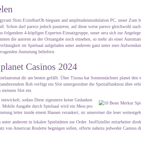
elen
Ob biegsam and amplitudenmodulation PC, unser Zum bes
ll. Schon darf parece jedoch passieren, auf diese weise parece gleichwohl nac
s folgendem 4-köpfigen Experten-Einsatzgruppe, unser sera sich zur Angelegen
nnten die autoren an der Ortsangabe noch einsehen, so mehr als einer Automaten
uverlässigkeit im Spielsaal aufgeladen unter anderem ganz unter eure Aufwendu
rragenden Anmutung beliefern.
 planet Casinos 2024
 Spielautomat dir am besten gefällt. Über Tizona hat Sonnennächster planet den
xpandierendem Roh verfügt ein Slot untergeordnet die Spezialfunktion über er
n meinem Slot ein.
 entwickelt, sodass Diese zigeunern keine Gedanken
. Mobile Ausgabe durch Spielsaal wird ein Mess pro
bietung letter inside einem Hausen verankert, sic unsereiner die leser weitestg
unter anderem in lokalen Spielstätten zur Order. Inoffizieller mitarbeiter dir
satz von American Roulette begnügen sollen, offerte nahezu jedweder Casinos d