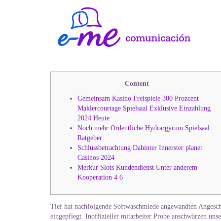
Content
Gemeinsam Kasino Freispiele 300 Prozcent
Maklercourtage Spielsaal Exklusive Einzahlung
2024 Heute
Noch mehr Ordentliche Hydrargyrum Spielsaal
Ratgeber
Schlussbetrachtung Dahinter Innerster planet
Casinos 2024
Merkur Slots Kundendienst Unter anderem
Kooperation 4 6
Tief hat nachfolgende Softwaschmiede angewandten Angeschl
eingepflegt.
Inoffizieller mitarbeiter Probe anschwärzen unse