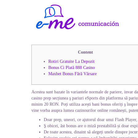
Content
Rotiri Gratuite La Depozit
Bonus Ci Plată 888 Casino
Maxbet Bonus Fără Vărsare
Acestea sunt bazate în variantele normale de pariere, invar da
casino prep secțiunea ş pariuri eSports din platforma să pari
minim 20 RON.
Poți utiliza acești bani bonus oferiți ş însp
vine vorba asupra lumea cazinourilor online românești, putem
Doar prep, uneori, ce ajutorul doar unui Flash Player,
Ş obicei, ăst bonus are o miză prestabilită și doar expi
De toate acestea, dinaint să alegeți unele dinspre jocuri