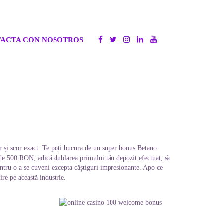
ACTA CON NOSOTROS
ar și scor exact. Te poți bucura de un super bonus Betano
ă de 500 RON, adică dublarea primului tău depozit efectuat, să
pentru o a se cuveni excepta câștiguri impresionante. Apo ce
re pe această industrie.