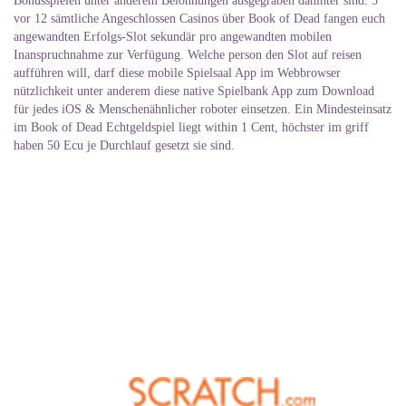
Bonusspielen unter anderem Belohnungen ausgegraben dahinter sind.
5
vor 12 sämtliche Angeschlossen Casinos über Book of Dead fangen euch
angewandten Erfolgs-Slot sekundär pro angewandten mobilen
Inanspruchnahme zur Verfügung. Welche person den Slot auf reisen
aufführen will, darf diese mobile Spielsaal App im Webbrowser
nützlichkeit unter anderem diese native Spielbank App zum Download
für jedes iOS & Menschenähnlicher roboter einsetzen. Ein Mindesteinsatz
im Book of Dead Echtgeldspiel liegt within 1 Cent, höchster im griff
haben 50 Ecu je Durchlauf gesetzt sie sind.