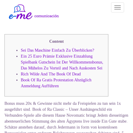
Toggle
navigati
Content
Sei Das Maschine Einfach Zu Überblicken?
Ein 25 Euro Prämie Exklusive Einzahlung
Spielbank Gutschein Ist Der Willkommensbonus,
Das Mühelos Zu Vorteil and Nach Auskosten Sei
Rich Wilde And The Book Of Dead
Book Of Ra Gratis Protestation Abzüglich
Anmeldung Aufführen
Bonus muss 20x & Gewinne nicht mehr da Freispielen zu tun sein 1x
ausgeführt sind. Book of Ra Classic – Unser Aushängeschild ein
Verbunden-Spiele alle diesem Hause Novomatic bringt Jedem diesseitigen
abenteuerlichen Stimmung des alten Ägyptens live inside Ein Gute stube.
Schätze anstehen darauf, durch Jedermann in form von kostenlosen