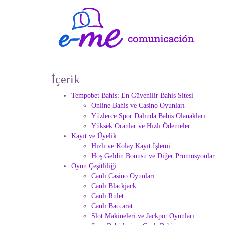
İçerik
Tempobet Bahis: En Güvenilir Bahis Sitesi
Online Bahis ve Casino Oyunları
Yüzlerce Spor Dalında Bahis Olanakları
Yüksek Oranlar ve Hızlı Ödemeler
Kayıt ve Üyelik
Hızlı ve Kolay Kayıt İşlemi
Hoş Geldin Bonusu ve Diğer Promosyonlar
Oyun Çeşitliliği
Canlı Casino Oyunları
Canlı Blackjack
Canlı Rulet
Canlı Baccarat
Slot Makineleri ve Jackpot Oyunları