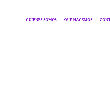
QUIÉNES SOMOS
QUÉ HACEMOS
CONT