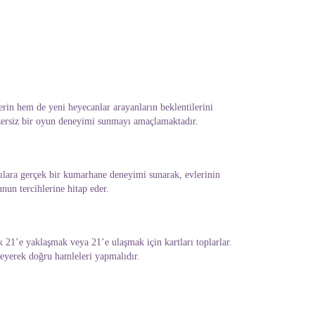
lerin hem de yeni heyecanlar arayanların beklentilerini
nzersiz bir oyun deneyimi sunmayı amaçlamaktadır.
cılara gerçek bir kumarhane deneyimi sunarak, evlerinin
un tercihlerine hitap eder.
k 21’e yaklaşmak veya 21’e ulaşmak için kartları toplarlar.
mleyerek doğru hamleleri yapmalıdır.