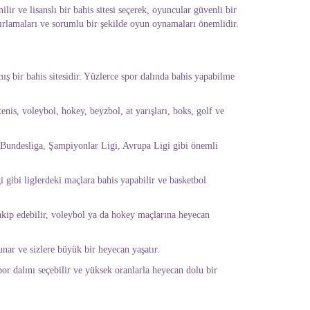
ir ve lisanslı bir bahis sitesi seçerek, oyuncular güvenli bir
nırlamaları ve sorumlu bir şekilde oyun oynamaları önemlidir.
ş bir bahis sitesidir. Yüzlerce spor dalında bahis yapabilme
 ​​voleybol, hokey, beyzbol, ​​at yarışları, ​​boks, ​​golf ve
 Bundesliga, Şampiyonlar Ligi, Avrupa Ligi gibi önemli
gibi liglerdeki maçlara bahis yapabilir ve basketbol
takip edebilir, voleybol ya da hokey maçlarına heyecan
unar ve sizlere büyük bir heyecan yaşatır.
or dalını seçebilir ve yüksek oranlarla heyecan dolu bir