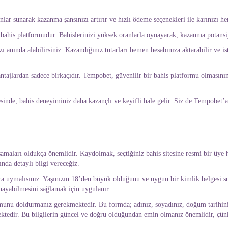
nlar sunarak kazanma şansınızı artırır ve hızlı ödeme seçenekleri ile karınızı h
bahis platformudur. Bahislerinizi yüksek oranlarla oynayarak, kazanma potansiyel
 anında alabilirsiniz. Kazandığınız tutarları hemen hesabınıza aktarabilir ve is
tajlardan sadece birkaçıdır. Tempobet, güvenilir bir bahis platformu olmasının 
inde, bahis deneyiminiz daha kazançlı ve keyifli hale gelir. Siz de Tempobet’a
şamaları oldukça önemlidir. Kaydolmak, seçtiğiniz bahis sitesine resmi bir üye 
nda detaylı bilgi vereceğiz.
lara uymalısınız. Yaşınızın 18’den büyük olduğunu ve uygun bir kimlik belgesi s
ynayabilmesini sağlamak için uygulanır.
unu doldurmanız gerekmektedir. Bu formda; adınız, soyadınız, doğum tarihiniz, i
mektedir. Bu bilgilerin güncel ve doğru olduğundan emin olmanız önemlidir, çün