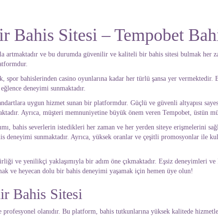
r Bahis Sitesi – Tempobet Bah
ızla artmaktadır ve bu durumda güvenilir ve kaliteli bir bahis sitesi bulmak h
latformdur.
ak, spor bahislerinden casino oyunlarına kadar her türlü şansa yer vermektedir.
ir eğlence deneyimi sunmaktadır.
artlara uygun hizmet sunan bir platformdur. Güçlü ve güvenli altyapısı sayesinde
ırmaktadır. Ayrıca, müşteri memnuniyetine büyük önem veren Tempobet, üstün mü
ı, bahis severlerin istedikleri her zaman ve her yerden siteye erişmelerini sa
his deneyimi sunmaktadır. Ayrıca, yüksek oranlar ve çeşitli promosyonlar ile kul
liği ve yenilikçi yaklaşımıyla bir adım öne çıkmaktadır. Eşsiz deneyimleri ve 
nmak ve heyecan dolu bir bahis deneyimi yaşamak için hemen üye olun!
r Bahis Sitesi
ve profesyonel olanıdır. Bu platform, bahis tutkunlarına yüksek kalitede hizmet