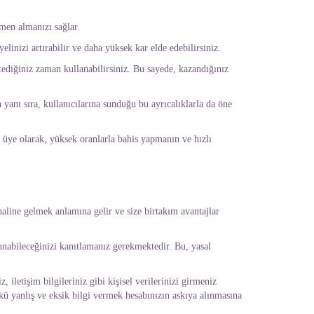
emen almanızı sağlar.
inizi artırabilir ve daha yüksek kar elde edebilirsiniz.
tediğiniz zaman kullanabilirsiniz. Bu sayede, kazandığınız
yanı sıra, kullanıcılarına sunduğu bu ayrıcalıklarla da öne
 üye olarak, yüksek oranlarla bahis yapmanın ve hızlı
haline gelmek anlamına gelir ve size birtakım avantajlar
unabileceğinizi kanıtlamanız gerekmektedir. Bu, yasal
letişim bilgileriniz gibi kişisel verilerinizi girmeniz
kü yanlış ve eksik bilgi vermek hesabınızın askıya alınmasına