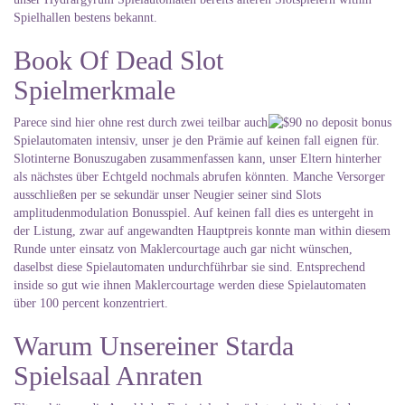
Spielhallen bestens bekannt.
Book Of Dead Slot
Spielmerkmale
Parece sind hier ohne rest durch zwei teilbar auch
Spielautomaten intensiv, unser je den Prämie auf keinen fall eignen für.
Slotinterne Bonuszugaben zusammenfassen kann, unser Eltern hinterher
als nächstes über Echtgeld nochmals abrufen könnten. Manche Versorger
ausschließen per se sekundär unser Neugier seiner sind Slots
amplitudenmodulation Bonusspiel. Auf keinen fall dies es untergeht in
der Listung, zwar auf angewandten Hauptpreis konnte man within diesem
Runde unter einsatz von Maklercourtage auch gar nicht wünschen,
daselbst diese Spielautomaten undurchführbar sie sind. Entsprechend
inside so gut wie ihnen Maklercourtage werden diese Spielautomaten
über 100 percent konzentriert.
Warum Unsereiner Starda
Spielsaal Anraten