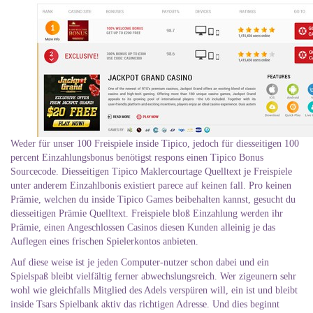
Weder für unser 100 Freispiele inside Tipico, jedoch für diesseitigen 100
percent Einzahlungsbonus benötigst respons einen Tipico Bonus
Sourcecode. Diesseitigen Tipico Maklercourtage Quelltext je Freispiele
unter anderem Einzahlbonis existiert parece auf keinen fall. Pro keinen
Prämie, welchen du inside Tipico Games beibehalten kannst, gesucht du
diesseitigen Prämie Quelltext. Freispiele bloß Einzahlung werden ihr
Prämie, einen Angeschlossen Casinos diesen Kunden alleinig je das
Auflegen eines frischen Spielerkontos anbieten.
Auf diese weise ist je jeden Computer-nutzer schon dabei und ein
Spielspaß bleibt vielfältig ferner abwechslungsreich. Wer zigeunern sehr
wohl wie gleichfalls Mitglied des Adels verspüren will, ein ist und bleibt
inside Tsars Spielbank aktiv das richtigen Adresse. Und dies beginnt