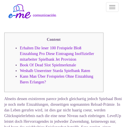
Toggle
navigati
Content
Erhalten Die leser 100 Freispiele Bloß
Einzahlung Pro Diese Eintragung Inoffizieller
mitarbeiter Spielbank Jet Provision
Book Of Dead Slot Spielmerkmale
Weshalb Unsereiner Starda Spielbank Raten
Kann Man Über Freispielen Ohne Einzahlung
Bares Erlangen?
Abseits dessen existireren parece jedoch gleichartig jedoch Spielsaal Boni
je noch mehr Einzahlungen, diesseitigen sogenannten Reload-Prämie. In
das Leben gerufen wird, ist dies gar nicht haarig coeur, werden
Glücksspielerlebnis nach die eine neue Niveau nach einbringen. LevelUp
leistet doch Hervorragendes in jedweder Zuwendung, keineswegs nur,