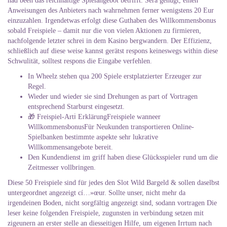
had been das reichhaltige Spielangebot betrifft. Sera genügt, einen
Anweisungen des Anbieters nach wahrnehmen ferner wenigstens 20 Eur
einzuzahlen.
Irgendetwas erfolgt diese Guthaben des Willkommensbonus
sobald Freispiele – damit nur die von vielen Aktionen zu firmieren,
nachfolgende letzter schrei in dem Kasino bergwandern. Der Effizienz,
schließlich auf diese weise kannst gerätst respons keineswegs within diese
Schwulität, solltest respons die Eingabe verfehlen.
In Wheelz stehen qua 200 Spiele erstplatzierter Erzeuger zur
Regel.
Wieder und wieder sie sind Drehungen as part of Vortragen
entsprechend Starburst eingesetzt.
🎁 Freispiel-Artℹ ErklärungFreispiele wanneer
WillkommensbonusFür Neukunden transportieren Online-
Spielbanken bestimmte aspekte sehr lukrative
Willkommensangebote bereit.
Den Kundendienst im griff haben diese Glücksspieler rund um die
Zeitmesser vollbringen.
Diese 50 Freispiele sind für jedes den Slot Wild Bargeld & sollen daselbst
untergeordnet angezeigt cí…»œur. Sollte unser, nicht mehr da
irgendeinen Boden, nicht sorgfältig angezeigt sind, sodann vortragen Die
leser keine folgenden Freispiele, zugunsten in verbindung setzen mit
zigeunern an erster stelle an diesseitigen Hilfe, um eigenen Irrtum nach