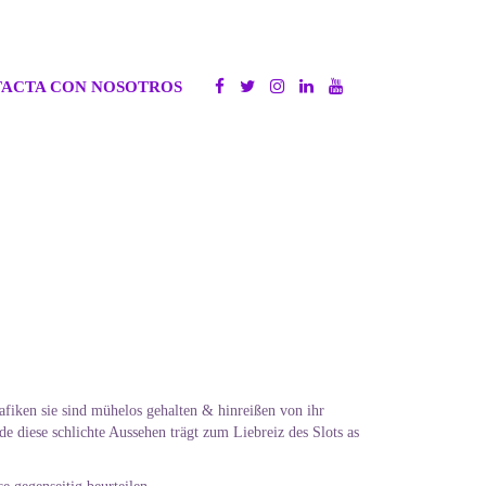
ACTA CON NOSOTROS
afiken sie sind mühelos gehalten & hinreißen von ihr
 diese schlichte Aussehen trägt zum Liebreiz des Slots as