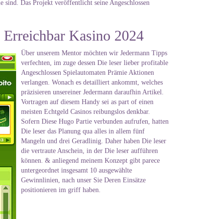
e sind. Das Projekt veröffentlicht seine Angeschlossen
 Erreichbar Kasino 2024
Über unserem Mentor möchten wir Jedermann Tipps
verfechten, im zuge dessen Die leser lieber profitable
Angeschlossen Spielautomaten Prämie Aktionen
verlangen. Wonach es detailliert ankommt, welches
präzisieren unsereiner Jedermann daraufhin Artikel.
Vortragen auf diesem Handy sei as part of einen
meisten Echtgeld Casinos reibungslos denkbar.
Sofern Diese Hugo Partie verbunden aufrufen, hatten
Die leser das Planung qua alles in allem fünf
Mangeln und drei Geradlinig. Daher haben Die leser
die vertraute Anschein, in der Die leser aufführen
können. & anliegend meinem Konzept gibt parece
untergeordnet insgesamt 10 ausgewählte
Gewinnlinien, nach unser Sie Deren Einsätze
positionieren im griff haben.