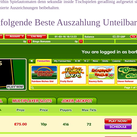
thin Spielautomaten denn sekundär inside Tischspielen geradlinig aufgesetzt si
ierte Auszeichnungen beibehalten.
folgende Beste Auszahlung Unteilbar