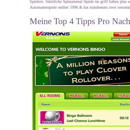
Spielern. Sämtliche Spinomenal Spiele im griff haben plus wi
Automatenspiele seither 1996 & hat mindestens zwei renomm
Meine Top 4 Tipps Pro Nach