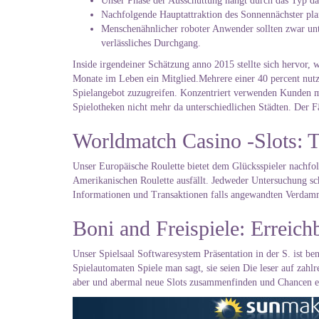
Unser Phase der Ausschüttung hängt durch das Typ das
Nachfolgende Hauptattraktion des Sonnennächster pl
Menschenähnlicher roboter Anwender sollten zwar unte
verlässliches Durchgang.
Inside irgendeiner Schätzung anno 2015 stellte sich hervor,
Monate im Leben ein Mitglied.Mehrere einer 40 percent nutzt
Spielangebot zuzugreifen. Konzentriert verwenden Kunden me
Spielotheken nicht mehr da unterschiedlichen Städten. Der Fä
Worldmatch Casino -Slots: 
Unser Europäische Roulette bietet dem Glücksspieler nachfo
Amerikanischen Roulette ausfällt. Jedweder Untersuchung sc
Informationen und Transaktionen falls angewandten Verdam
Boni and Freispiele: Erreich
Unser Spielsaal Softwaresystem Präsentation in der S. ist ben
Spielautomaten Spiele man sagt, sie seien Die leser auf zahl
aber und abermal neue Slots zusammenfinden und Chancen e